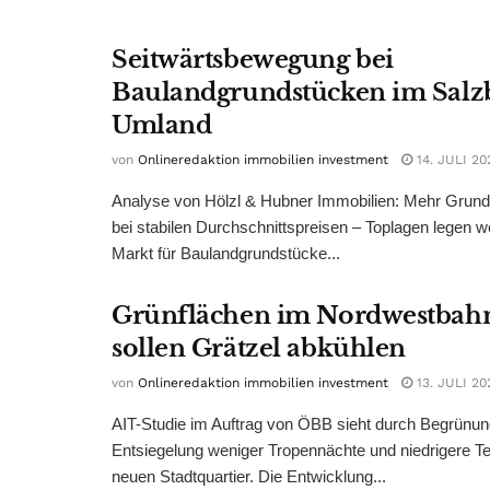
Seitwärtsbewegung bei
Baulandgrundstücken im Salz
Umland
von
Onlineredaktion immobilien investment
14. JULI 20
Analyse von Hölzl & Hubner Immobilien: Mehr Grun
bei stabilen Durchschnittspreisen – Toplagen legen we
Markt für Baulandgrundstücke...
Grünflächen im Nordwestbah
sollen Grätzel abkühlen
von
Onlineredaktion immobilien investment
13. JULI 20
AIT-Studie im Auftrag von ÖBB sieht durch Begrünu
Entsiegelung weniger Tropennächte und niedrigere T
neuen Stadtquartier. Die Entwicklung...