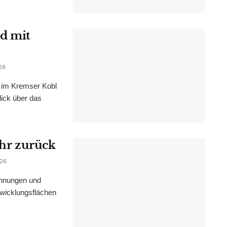
d mit
26
im Kremser Kobl
lick über das
ahr zurück
026
ohnungen und
wicklungsflächen