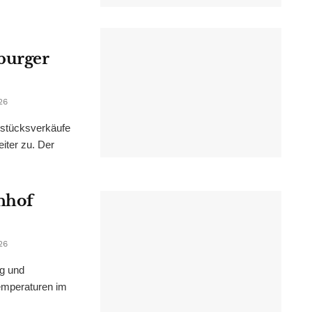
burger
26
dstücksverkäufe
iter zu. Der
nhof
26
ng und
emperaturen im