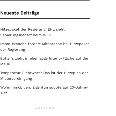
Neueste Beiträge
Hitzepaket der Regierung: EHL sieht
Sanierungsbedarf beim WEG
Immo-Branche fordert Mitsprache bei Hitzepaket
der Regierung
Butler’s zieht in ehemalige Interio-Fläche auf der
MaHü
Temperatur-Richtwert? Das ist der Hitzeplan der
Mietervereinigung
Wohnimmobilien: Eigentumsquote auf 20-Jahre-
Tief
WERBUNG