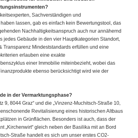
rtungsinstrumenten?
keitsexperten, Sachverständigen und
 haben lassen, gab es einfach kein Bewertungstool, das
sgehenden Nachhaltigkeitsanspruch auch nur annähernd
 jedes Gebäude in den vier Hauptkategorien Standort,
& Transparenz Mindeststandards erfüllen und eine
riterien erlauben eine exakte
benszyklus einer Immobilie miteinbezieht, wobei das
inanzprodukte ebenso berücksichtigt wird wie der
ade in der Vermarktungsphase?
tz 9, 8044 Graz“ und die „Vinzenz-Muchitsch-Straße 10,
rcenschonende Revitalisierung eines historischen Altbaus
kplätzen in Grünflächen. Besonders ist auch, dass der
t „Kirchenwirt“ gleich neben der Basilika mit an Bord
tsch-Straße handelt es sich um unser erstes CO2-