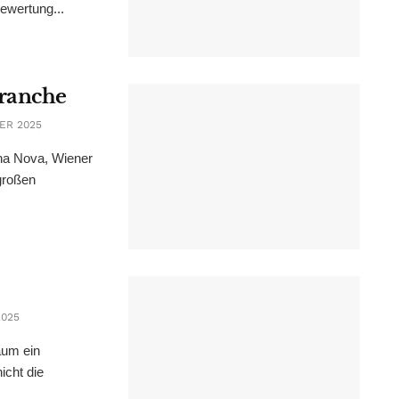
ewertung...
Branche
ER 2025
ena Nova, Wiener
großen
2025
aum ein
icht die