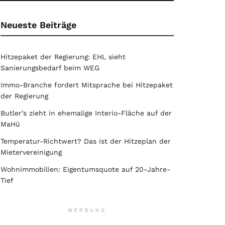
Neueste Beiträge
Hitzepaket der Regierung: EHL sieht
Sanierungsbedarf beim WEG
Immo-Branche fordert Mitsprache bei Hitzepaket
der Regierung
Butler’s zieht in ehemalige Interio-Fläche auf der
MaHü
Temperatur-Richtwert? Das ist der Hitzeplan der
Mietervereinigung
Wohnimmobilien: Eigentumsquote auf 20-Jahre-
Tief
WERBUNG