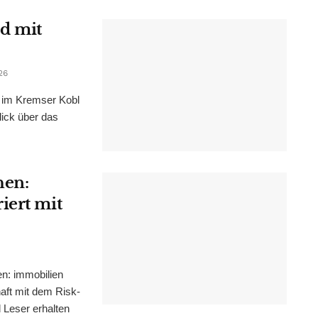
d mit
26
im Kremser Kobl
lick über das
hen:
iert mit
n: immobilien
haft mit dem Risk-
Leser erhalten