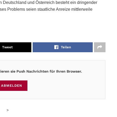
 Deutschland und Österreich besteht ein dringender
s Problems seien staatliche Anreize mittlerweile
Tweet
Teilen
eren sie Push Nachrichten für Ihren Browser.
ABMELDEN
>