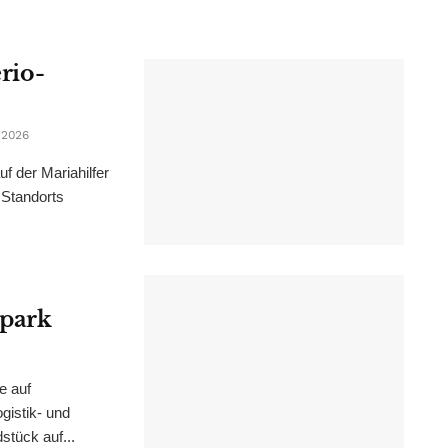
erio-
 2026
f der Mariahilfer
 Standorts
epark
e auf
istik- und
stück auf...