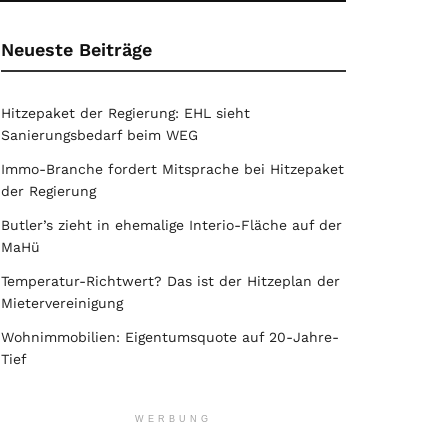
Neueste Beiträge
Hitzepaket der Regierung: EHL sieht
Sanierungsbedarf beim WEG
Immo-Branche fordert Mitsprache bei Hitzepaket
der Regierung
Butler’s zieht in ehemalige Interio-Fläche auf der
MaHü
Temperatur-Richtwert? Das ist der Hitzeplan der
Mietervereinigung
Wohnimmobilien: Eigentumsquote auf 20-Jahre-
Tief
WERBUNG