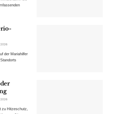
 umfassenden
erio-
 2026
f der Mariahilfer
 Standorts
 der
ung
 2026
t zu Hitzeschutz,