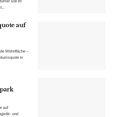
tümer soll im
...
uote auf
nde Wohnfläche –
ntumsquote in
epark
e auf
istik- und