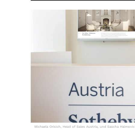
Michaela Orisich, Head of Sales Austria, und Sascha Haimovici