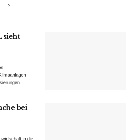
>
 sieht
es
Klimaanlagen
isierungen
ache bei
irtschaft in die