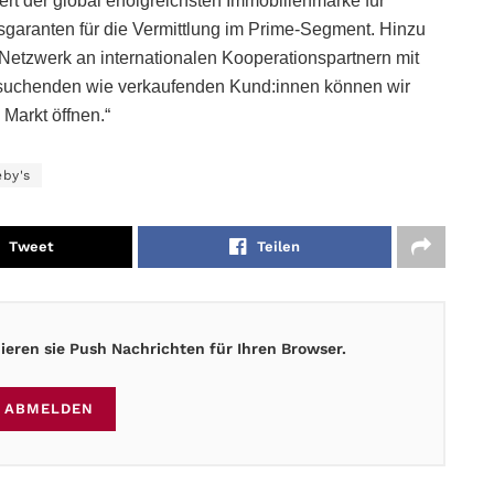
 der global erfolgreichsten Immobilienmarke für
gsgaranten für die Vermittlung im Prime-Segment. Hinzu
 Netzwerk an internationalen Kooperationspartnern mit
suchenden wie verkaufenden Kund:innen können wir
 Markt öffnen.“
eby's
Tweet
Teilen
eren sie Push Nachrichten für Ihren Browser.
ABMELDEN