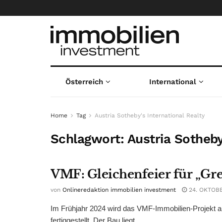
Österreich
International
Home
Tag
Austria Sotheby's International Realty
Schlagwort:
Austria Sotheby
VMF: Gleichenfeier für „Gre
von
Onlineredaktion immobilien investment
24. OKTOB
Im Frühjahr 2024 wird das VMF-Immobilien-Projekt 
fertiggestellt. Der Bau liegt ...