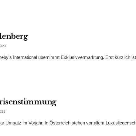
lenberg
023
otheby's International übernimmt Exklusivvermarktung. Erst kürzlich is
Krisenstimmung
023
llar Umsatz im Vorjahr. In Österreich stehen vor allem Luxusliegensc