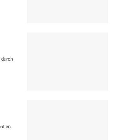
t durch
haften