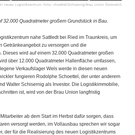
n neues Logistikzentrum. Foto: choettel/Schisernig/Brau Union Österreich
uf 32.000 Quadratmeter großem Grundstück in Bau.
istikzentrum nahe Sattledt bei Ried im Traunkreis, um
en Getränkeangebot zu versorgen und die
en. Dieses wird auf einem 32.000 Quadratmeter großen
 wird über 12.000 Quadratmeter Hallenfläche umfassen,
legene Verkaufslager Wels werde in diesen neuen
ntwickler fungieren Rodolphe Schoettel, der unter anderem
d Walter Schisernig als Investor. Die Logistikimmobilie,
nitten ist, wird von der Brau Union langfristig
Mitarbeiter ab dem Start im Herbst dafür sorgen, dass
ren versorgt werden, im Vollausbau sprechen wir sogar
er, der für die Realisierung des neuen Logistikzentrums