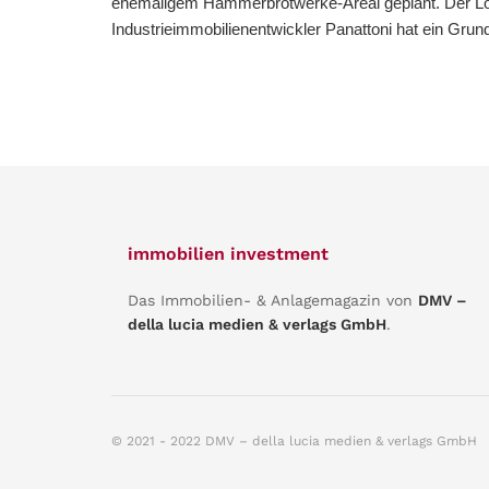
ehemaligem Hammerbrotwerke-Areal geplant. Der Log
Industrieimmobilienentwickler Panattoni hat ein Grund
immobilien investment
Das Immobilien- & Anlagemagazin von
DMV –
della lucia medien & verlags GmbH
.
© 2021 - 2022 DMV – della lucia medien & verlags GmbH