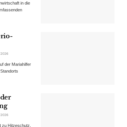
irtschaft in die
 umfassenden
erio-
 2026
f der Mariahilfer
 Standorts
 der
ung
 2026
t zu Hitzeschutz,