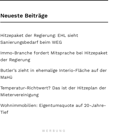
Neueste Beiträge
Hitzepaket der Regierung: EHL sieht
Sanierungsbedarf beim WEG
Immo-Branche fordert Mitsprache bei Hitzepaket
der Regierung
Butler’s zieht in ehemalige Interio-Fläche auf der
MaHü
Temperatur-Richtwert? Das ist der Hitzeplan der
Mietervereinigung
Wohnimmobilien: Eigentumsquote auf 20-Jahre-
Tief
WERBUNG