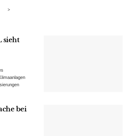
>
 sieht
es
Klimaanlagen
isierungen
ache bei