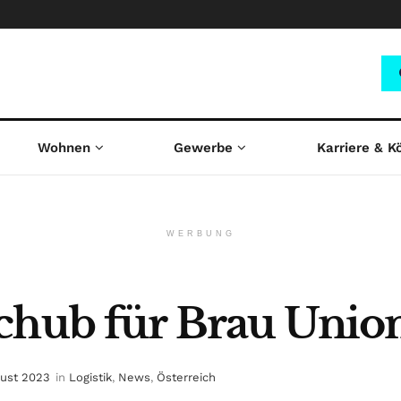
Wohnen
Gewerbe
Karriere & K
WERBUNG
chub für Brau Unio
gust 2023
in
Logistik
,
News
,
Österreich