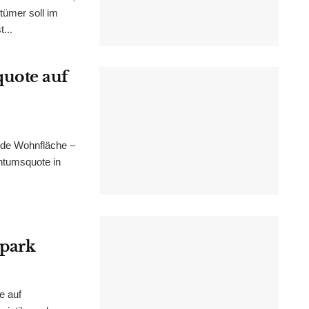
tümer soll im
...
uote auf
nde Wohnfläche –
ntumsquote in
epark
e auf