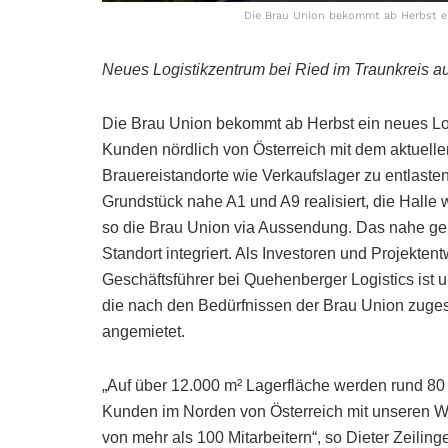
Die Brau Union bekommt ab Herbst ei
Neues Logistikzentrum bei Ried im Traunkreis a
Die Brau Union bekommt ab Herbst ein neues Log
Kunden nördlich von Österreich mit dem aktuell
Brauereistandorte wie Verkaufslager zu entlast
Grundstück nahe A1 und A9 realisiert, die Halle
so die Brau Union via Aussendung. Das nahe ge
Standort integriert. Als Investoren und Projekte
Geschäftsführer bei Quehenberger Logistics ist un
die nach den Bedürfnissen der Brau Union zugesch
angemietet.
„Auf über 12.000 m² Lagerfläche werden rund 80 
Kunden im Norden von Österreich mit unseren Wa
von mehr als 100 Mitarbeitern“, so Dieter Zeiling