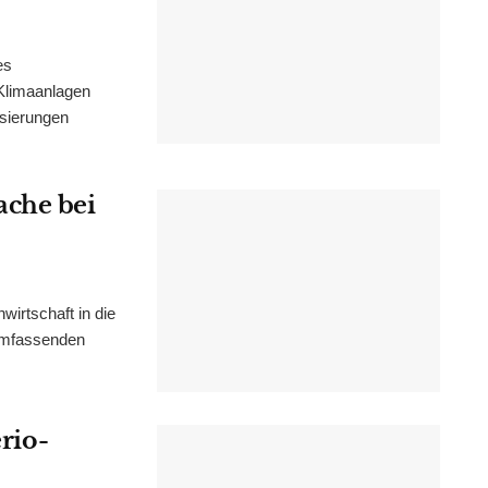
es
Klimaanlagen
isierungen
ache bei
irtschaft in die
 umfassenden
erio-