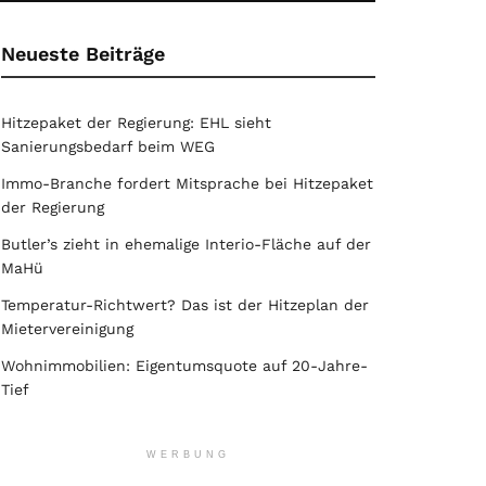
Neueste Beiträge
Hitzepaket der Regierung: EHL sieht
Sanierungsbedarf beim WEG
Immo-Branche fordert Mitsprache bei Hitzepaket
der Regierung
Butler’s zieht in ehemalige Interio-Fläche auf der
MaHü
Temperatur-Richtwert? Das ist der Hitzeplan der
Mietervereinigung
Wohnimmobilien: Eigentumsquote auf 20-Jahre-
Tief
WERBUNG