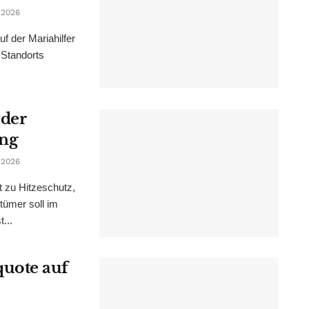
 2026
f der Mariahilfer
 Standorts
 der
ung
 2026
t zu Hitzeschutz,
tümer soll im
...
uote auf