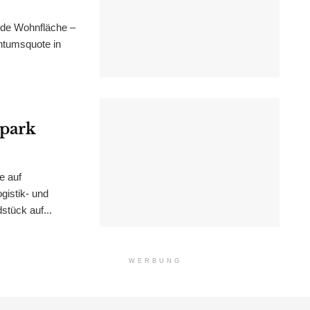
nde Wohnfläche –
ntumsquote in
epark
e auf
istik- und
stück auf...
WERBUNG