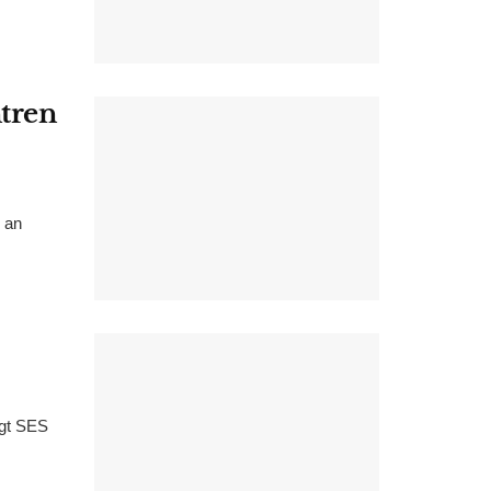
tren
 an
agt SES