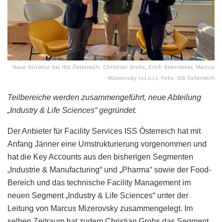
Neue Struktur bei ISS Österreich: Christian Grohs, Erich Steinreiber, Marcus
Mizerovsky (v.l.n.r.). Foto: ISS Österreich
Teilbereiche werden zusammengeführt, neue Abteilung
„Industry & Life Sciences“ gegründet.
Der Anbieter für Facility Services ISS Österreich hat mit
Anfang Jänner eine Umstrukturierung vorgenommen und
hat die Key Accounts aus den bisherigen Segmenten
„Industrie & Manufacturing“ und „Pharma“ sowie der Food-
Bereich und das technische Facility Management im
neuen Segment „Industry & Life Sciences“ unter der
Leitung von Marcus Mizerovsky zusammengelegt. Im
selben Zeitraum hat zudem Christian Grohs das Segment