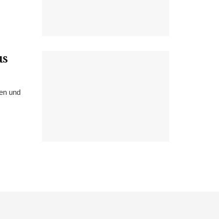
us
hen und