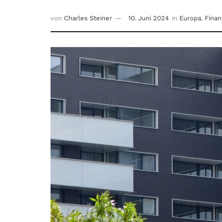
von
Charles Steiner
10. Juni 2024
in
Europa
,
Finan