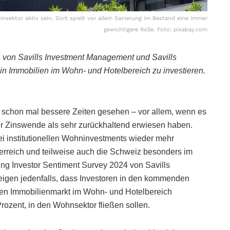
hnsektor aktiv sein. Dort spielt vor allem Sanierung im Bestand eine immer
gewichtigere Rolle. Foto: pixabay.com
 von Savills Investment Management und Savills
 in Immobilien im Wohn- und Hotelbereich zu investieren.
schon mal bessere Zeiten gesehen – vor allem, wenn es
t der Zinswende als sehr zurückhaltend erwiesen haben.
 bei institutionellen Wohninvestments wieder mehr
erreich und teilweise auch die Schweiz besonders im
ng Investor Sentiment Survey 2024 von Savills
igen jedenfalls, dass Investoren in den kommenden
 den Immobilienmarkt im Wohn- und Hotelbereich
Prozent, in den Wohnsektor fließen sollen.