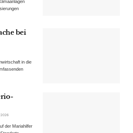
Klimaanlagen
isierungen
ache bei
irtschaft in die
 umfassenden
erio-
 2026
f der Mariahilfer