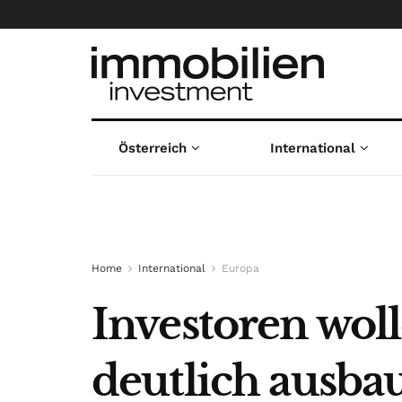
Österreich
International
Home
International
Europa
Investoren wol
deutlich ausba