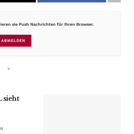
eren sie Push Nachrichten für Ihren Browser.
ABMELDEN
>
 sieht
es