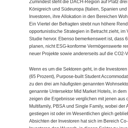
Zumindest steht die DACH-Region auf Platz drei
Königreich und Südeuropa (Italien, Spanien und 
Investoren, ihre Allokation in den Bereichen Wo
Ein Viertel der Befragten strebt nun höhere Rend
opportunistische Strategien in Betracht zieht, im
Studie hervor. Ebenso bemerkenswert ist, dass 6
planen, nicht ESG-konforme Vermögenswerte reno
neuer Projekte sowie andererseits auf die CO2-V
Wenn es um die Sektoren geht, in die Investoren 
(65 Prozent), Purpose-built Student Accommodat
zu den drei am häufigsten genannten Wohnsektore
genannte Untersektor Mid Market Hotels, in dem be
zeigen die Ergebnisse verglichen mit jenen aus 
Multifamily, PBSA und Single Family, wobei der An
gestiegen ist oder im Wesentlichen gleich gebli
Absichten der Investoren hat sich im Bereich Co-