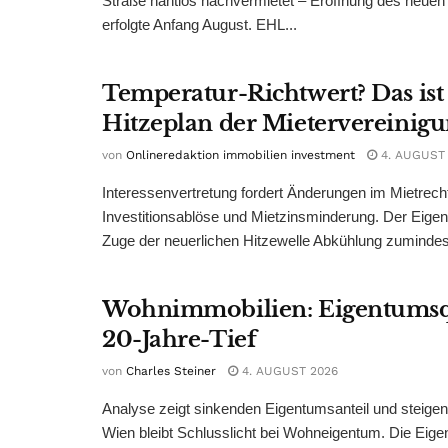
Straße nahtlos nachvermietet – Eröffnung des neuen
erfolgte Anfang August. EHL...
Temperatur-Richtwert? Das ist
Hitzeplan der Mietervereinig
von
Onlineredaktion immobilien investment
4. AUGUST
Interessenvertretung fordert Änderungen im Mietrech
Investitionsablöse und Mietzinsminderung. Der Eigen
Zuge der neuerlichen Hitzewelle Abkühlung zumindest
Wohnimmobilien: Eigentumsq
20-Jahre-Tief
von
Charles Steiner
4. AUGUST 2026
Analyse zeigt sinkenden Eigentumsanteil und steige
Wien bleibt Schlusslicht bei Wohneigentum. Die Eige