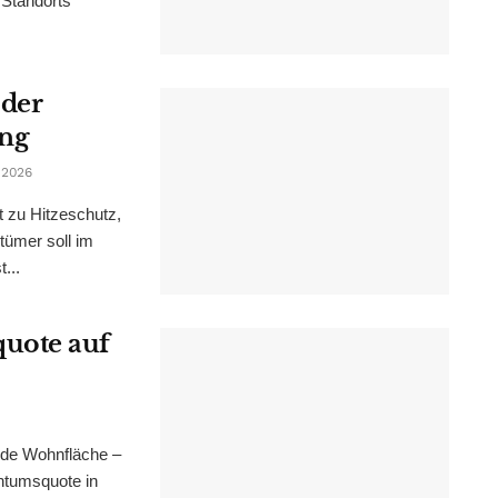
 Standorts
 der
ung
 2026
t zu Hitzeschutz,
tümer soll im
...
uote auf
nde Wohnfläche –
ntumsquote in