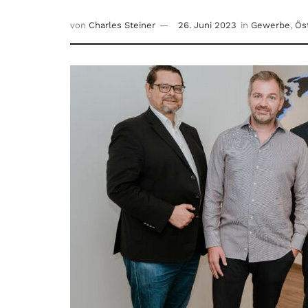
von
Charles Steiner
26. Juni 2023
in
Gewerbe
,
Ös