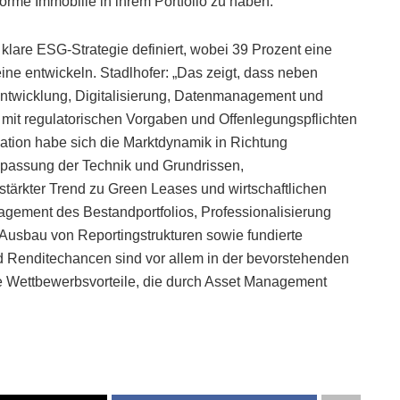
rme Immobilie in ihrem Portfolio zu haben.
klare ESG-Strategie definiert, wobei 39 Prozent eine
ine entwickeln. Stadlhofer: „Das zeigt, dass neben
eentwicklung, Digitalisierung, Datenmanagement und
 regulatorischen Vorgaben und Offenlegungspflichten
lation habe sich die Marktdynamik in Richtung
passung der Technik und Grundrissen,
tärkter Trend zu Green Leases und wirtschaftlichen
agement des Bestandportfolios, Professionalisierung
Ausbau von Reportingstrukturen sowie fundierte
d Renditechancen sind vor allem in der bevorstehenden
he Wettbewerbsvorteile, die durch Asset Management