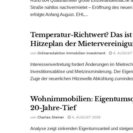
Rund 604 Quadratmeter große Einzelhandelsfläche au
Straße nahtlos nachvermietet – Eröffnung des neuen
erfolgte Anfang August. EHL...
Temperatur-Richtwert? Das ist
Hitzeplan der Mietervereinig
von
Onlineredaktion immobilien investment
4. AUGUST
Interessenvertretung fordert Änderungen im Mietrech
Investitionsablöse und Mietzinsminderung. Der Eigen
Zuge der neuerlichen Hitzewelle Abkühlung zumindest
Wohnimmobilien: Eigentumsq
20-Jahre-Tief
von
Charles Steiner
4. AUGUST 2026
Analyse zeigt sinkenden Eigentumsanteil und steige