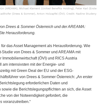
n (AREAMA), Michael Klement (United Benefits Holding), Peter Karl (Erste
dlhofer (Drees & Sommer), Anton Holzapfel (ÖVI). Credit: Nadine Studeny
 von Drees & Sommer Österreich und der AREAMA:
ößte Herausforderung.
s für das Asset Management als Herausforderung. Wie
nt-Studie von Drees & Sommer und AREAMA mit
 Immobilienwirtschaft (ÖVI) und RICS Austria
l am intensivsten mit der Energie- und
zeitig mit Green Deal der EU und der ESG-
chäftsführer von Drees & Sommer Österreich: „An erster
e Berichtslegung erforderlichen Daten und
sowie die Berichtslegungspflichten an sich, die Asset
che von der Notwendigkeit gefordert, die
s voranzutreiben.“