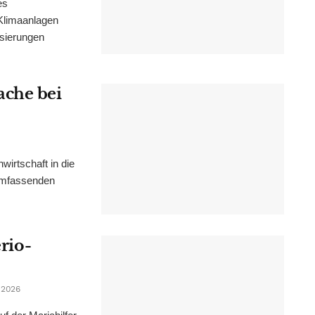
es
Klimaanlagen
isierungen
ache bei
irtschaft in die
 umfassenden
erio-
 2026