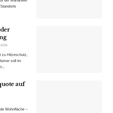
f der Mariahilfer
 Standorts
 der
ung
 2026
t zu Hitzeschutz,
tümer soll im
...
uote auf
nde Wohnfläche –