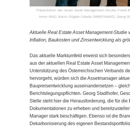
Präsentation der neuen Asset Management-Studie: Frank Brü
Immo KAG), Katrin Gögele-Celeda (IMMOFINANZ), Georg Sta
Aktuelle Real Estate Asset Management-Studie
Inflation, Baukosten und Zinsentwicklung als gr
Das aktuelle Marktumfeld erweist sich besonder
aus der aktuellen Real Estate Asset Manageme
Unterstützung des Österreichischen Verbands der
hervorgeht, würden sich die Assetmanager aktuel
Baupreisentwicklung auseinandersetzen – gleich
Berichtslegungspflichten. Georg Stadlhofer, Ges
Stelle steht hier die Herausforderung, die für di
Dokumentationen zu erheben und bereitzustellen 
Manager stark beschäftigen. Ebenso ist die Bran
Dekarbonisierung des eigenen Bestandsportfolio