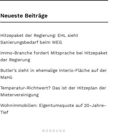
Neueste Beiträge
Hitzepaket der Regierung: EHL sieht
Sanierungsbedarf beim WEG
Immo-Branche fordert Mitsprache bei Hitzepaket
der Regierung
Butler’s zieht in ehemalige Interio-Fläche auf der
MaHü
Temperatur-Richtwert? Das ist der Hitzeplan der
Mietervereinigung
Wohnimmobilien: Eigentumsquote auf 20-Jahre-
Tief
WERBUNG