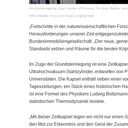
Grundsteinlegung, Graz Center of Physics: TU-Graz-Rektor Hors
Peter Riedler. Foto: Uni Graz/Lunghammer
„Fortschritte in der naturwissenschaftlichen Fo
Herausforderungen unserer Zeit entgegenzutreten
Bundesimmobiliengesellschaft. „Der neue, gemei
Standards setzen und Räume für die besten Köpfe
Im Zuge der Grundsteinlegung ist eine Zeitkapse
Ultrahochvakuum-Stahlzylinder, entworfen von P
Universitäten. Die Kapsel enthält neben einer v
Tageszeitungen, ein Stück eines historischen Han
ist eine Formel des Physikers Ludwig Boltzmann, 
statistischen Thermodynamik leistete.
„Mit dieser Zeitkapsel legen wir nicht nur einen
den Mut zur Erkenntnis und den Geist der Zusam