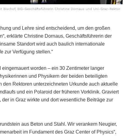
t Bischof, BIG-Geschäftsführerin Christine Dornaus und Uni-Graz-Rektor
rschung und Lehre sind entscheidend, um den großen
“, erklärte Christine Dornaus, Geschäftsführerin der
nsame Standort wird auch baulich internationale
 zur Verfügung stellen.“
l eingemauert worden – ein 30 Zentimeter langer
hysikerinnen und Physikern der beiden beteiligten
on den Rektoren unterzeichneten Urkunde auch aktuelle
dlaufs und ein Polaroid der früheren Vorklinik. Graviert
der in Graz wirkte und dort wesentliche Beiträge zur
 Grundstein aus Beton und Stahl. Wir verankern Neugier,
menarbeit im Fundament des Graz Center of Physics“,