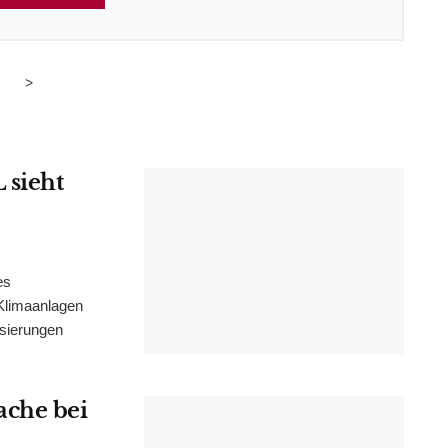
>
 sieht
es
Klimaanlagen
isierungen
ache bei