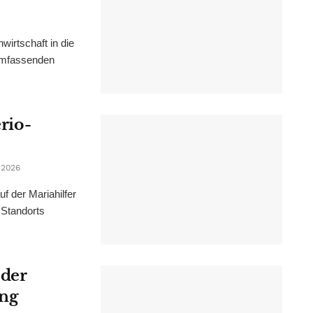
irtschaft in die
 umfassenden
erio-
 2026
f der Mariahilfer
 Standorts
 der
ung