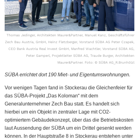
Thomas Jedinger, Architekten Maurer&Partner, Manuel Kanz, Geschäftsführer
Zech Bau Austria, GmbH, Heinz Fletzberger, Vorstand SÜBA AG Peter Czapek,
CEO Bank Austria Real Invest GmbH, Manfred Wachtler, Vorstand SÜBA AG,
Peter Gamperl, Projektleiter SÜBA AG, Traude Burger, Architekten
Maurer&Partner. Foto: © SÜBA AG_R.Brunhölzl
SÜBA errichtet dort 190 Miet- und Eigentumswohnungen.
Vor wenigen Tagen fand in Stockerau die Gleichenfeier für
das SÜBA-Projekt „Das Koloman“ mit dem
Generalunternehmer Zech Bau statt. Es handelt sich
hierbei um ein Objekt in zentraler Lage mit CO2-
optimiertem Gebäudekonzept, über das die Betriebskosten
laut Aussendung der SÜBA um ein Drittel gesenkt werden
können. In der Hauptstraße 8 in Stockerau entstehen unter