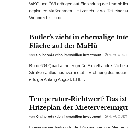
WKÖ und ÖVI drängen auf Einbindung der Immobilienw
geplanten Maßnahmen – Hitzeschutz soll Teil einer
Wohnrechts- und...
Butler’s zieht in ehemalige Int
Fläche auf der MaHü
von
Onlineredaktion immobilien investment
4. AUGUST
Rund 604 Quadratmeter große Einzelhandelsfläche au
Straße nahtlos nachvermietet – Eröffnung des neuen
erfolgte Anfang August. EHL...
Temperatur-Richtwert? Das ist
Hitzeplan der Mietervereinig
von
Onlineredaktion immobilien investment
4. AUGUST
Interessenvertretung fordert Änderungen im Mietrech