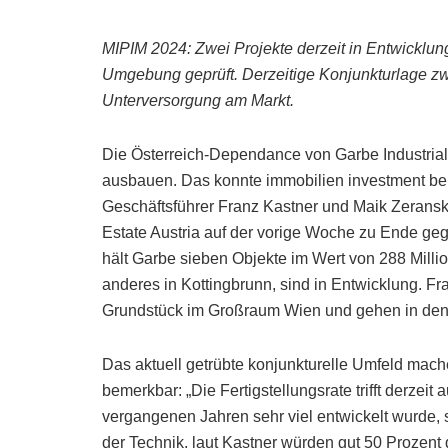
MIPIM 2024: Zwei Projekte derzeit in Entwicklung
Umgebung geprüft. Derzeitige Konjunkturlage zw
Unterversorgung am Markt.
Die Österreich-Dependance von Garbe Industrial Re
ausbauen. Das konnte immobilien investment be
Geschäftsführer Franz Kastner und Maik Zeranski,
Estate Austria auf der vorige Woche zu Ende ge
hält Garbe sieben Objekte im Wert von 288 Million
anderes in Kottingbrunn, sind in Entwicklung. Fr
Grundstück im Großraum Wien und gehen in de
Das aktuell getrübte konjunkturelle Umfeld mache
bemerkbar: „Die Fertigstellungsrate trifft derzei
vergangenen Jahren sehr viel entwickelt wurde, 
der Technik, laut Kastner würden gut 50 Prozen