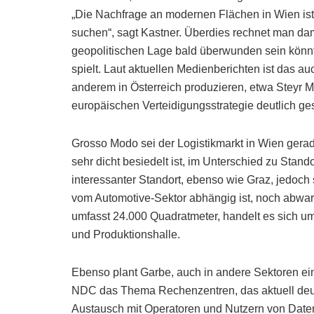
„Die Nachfrage an modernen Flächen in Wien ist 
suchen“, sagt Kastner. Überdies rechnet man dam
geopolitischen Lage bald überwunden sein könnt
spielt. Laut aktuellen Medienberichten ist das a
anderem in Österreich produzieren, etwa Steyr M
europäischen Verteidigungsstrategie deutlich ge
Grosso Modo sei der Logistikmarkt in Wien gera
sehr dicht besiedelt ist, im Unterschied zu Stand
interessanter Standort, ebenso wie Graz, jedoch 
vom Automotive-Sektor abhängig ist, noch abwar
umfasst 24.000 Quadratmeter, handelt es sich um 
und Produktionshalle.
Ebenso plant Garbe, auch in andere Sektoren ei
NDC das Thema Rechenzentren, das aktuell deut
Austausch mit Operatoren und Nutzern von Datenc