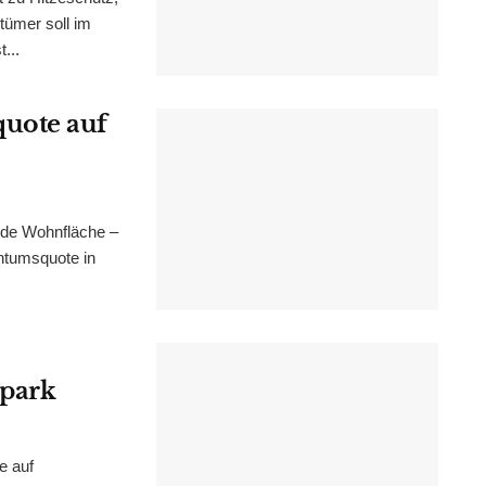
tümer soll im
...
uote auf
nde Wohnfläche –
ntumsquote in
epark
e auf