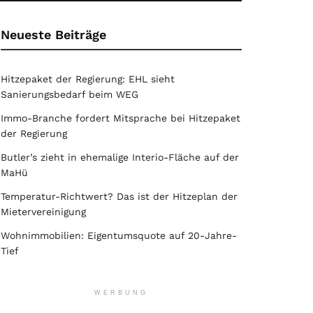
Neueste Beiträge
Hitzepaket der Regierung: EHL sieht
Sanierungsbedarf beim WEG
Immo-Branche fordert Mitsprache bei Hitzepaket
der Regierung
Butler’s zieht in ehemalige Interio-Fläche auf der
MaHü
Temperatur-Richtwert? Das ist der Hitzeplan der
Mietervereinigung
Wohnimmobilien: Eigentumsquote auf 20-Jahre-
Tief
WERBUNG