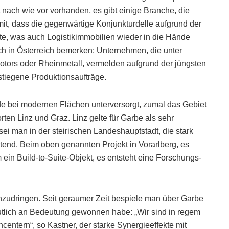
nach wie vor vorhanden, es gibt einige Branche, die
it, dass die gegenwärtige Konjunkturdelle aufgrund der
e, was auch Logistikimmobilien wieder in die Hände
uch in Österreich bemerken: Unternehmen, die unter
otors oder Rheinmetall, vermelden aufgrund der jüngsten
stiegene Produktionsaufträge.
de bei modernen Flächen unterversorgt, zumal das Gebiet
orten Linz und Graz. Linz gelte für Garbe als sehr
sei man in der steirischen Landeshauptstadt, die stark
tend. Beim oben genannten Projekt in Vorarlberg, es
ein Build-to-Suite-Objekt, es entsteht eine Forschungs-
nzudringen. Seit geraumer Zeit bespiele man über Garbe
lich an Bedeutung gewonnen habe: „Wir sind in regem
entern“, so Kastner, der starke Synergieeffekte mit