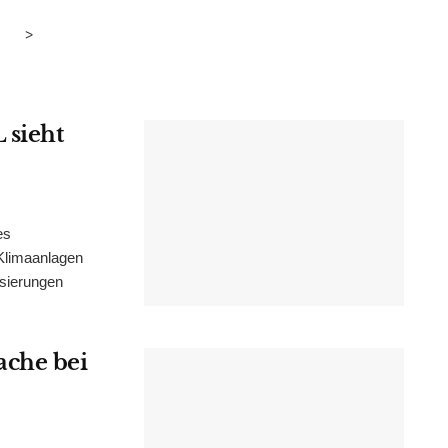
>
 sieht
es
Klimaanlagen
isierungen
ache bei