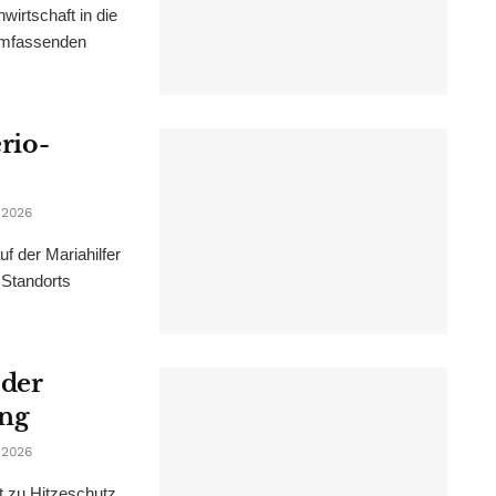
irtschaft in die
 umfassenden
erio-
 2026
f der Mariahilfer
 Standorts
 der
ung
 2026
t zu Hitzeschutz,