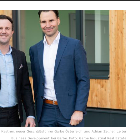
 Kastner, neuer Geschäftsführer Garbe Österreich und Adrian Zellner, Leiter
Business Development bei Garbe. Foto: Garbe Industrial Real Estate