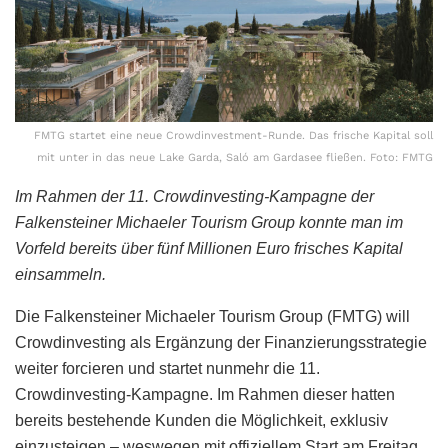
FMTG startet eine neue Crowdinvestment-Runde. Das frische Kapital soll
mit unter in das neue Lake Garda, Saló am Gardasee fließen. Foto: FMTG
Im Rahmen der 11. Crowdinvesting-Kampagne der
Falkensteiner Michaeler Tourism Group konnte man im
Vorfeld bereits über fünf Millionen Euro frisches Kapital
einsammeln.
Die Falkensteiner Michaeler Tourism Group (FMTG) will
Crowdinvesting als Ergänzung der Finanzierungsstrategie
weiter forcieren und startet nunmehr die 11.
Crowdinvesting-Kampagne. Im Rahmen dieser hatten
bereits bestehende Kunden die Möglichkeit, exklusiv
einzusteigen – weswegen mit offiziellem Start am Freitag