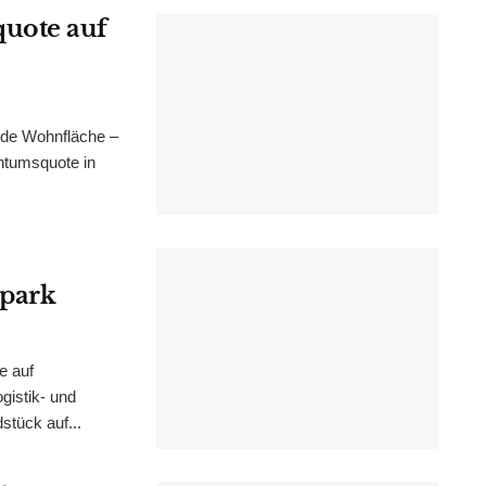
uote auf
nde Wohnfläche –
ntumsquote in
epark
e auf
istik- und
stück auf...