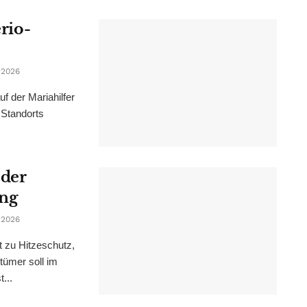
erio-
 2026
f der Mariahilfer
 Standorts
 der
ung
 2026
t zu Hitzeschutz,
tümer soll im
...