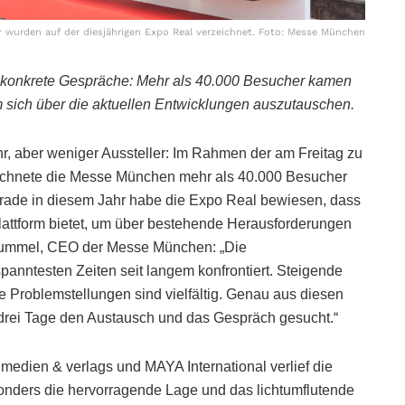
 wurden auf der diesjährigen Expo Real verzeichnet. Foto: Messe München
konkrete Gespräche: Mehr als 40.000 Besucher kamen
 sich über die aktuellen Entwicklungen auszutauschen.
r, aber weniger Aussteller: Im Rahmen der am Freitag zu
chnete die Messe München mehr als 40.000 Besucher
erade in diesem Jahr habe die Expo Real bewiesen, dass
Plattform bietet, um über bestehende Herausforderungen
 Rummel, CEO der Messe München: „Die
panntesten Zeiten seit langem konfrontiert. Steigende
e Problemstellungen sind vielfältig. Genau aus diesen
drei Tage den Austausch und das Gespräch gesucht.“
medien & verlags und MAYA International verlief die
sonders die hervorragende Lage und das lichtumflutende