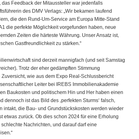
das Feedback der Mitaussteller war jedenfalls
äftsführerin des DMV Verlags: „Wir bekamen laufend
lern, die den Rund-Um-Service am Europa Mitte-Stand
A1 die perfekte Möglichkeit vorgefunden haben, neue
dernden Zeiten die härteste Währung. Unser Ansatz ist,
schen Gastfreundlichkeit zu stärken.“
ienwirtschaft sind derzeit mannigfach (und seit Samstag
e reicher). Trotz der eher gedämpften Stimmung
se Zuversicht, wie aus dem Expo Real-Schlussbericht
ssenschaftlicher Leiter bei IREBS Immobilienakademie
hen Baukosten und politischem Hin und Her haben einen
dennoch ist das Bild des ‚perfekten Sturms‘ falsch,
en intakt, die Bau- und Grundstückskosten werden wieder
 etwas zurück. Ob dies schon 2024 für eine Erholung
ur schlechte Nachrichten, und darauf darf eine
isen.“