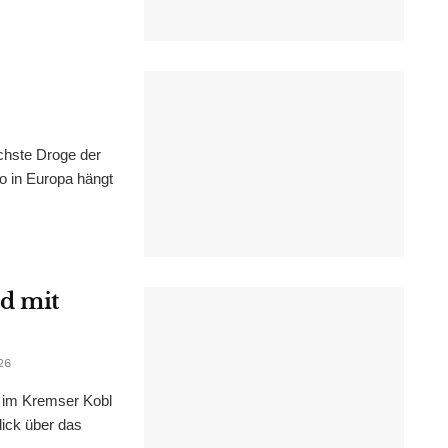
chste Droge der
wo in Europa hängt
d mit
26
im Kremser Kobl
lick über das