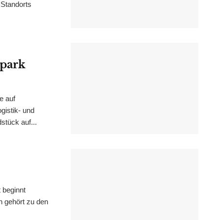
 Standorts
epark
e auf
istik- und
stück auf...
 beginnt
n gehört zu den