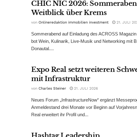
CHIC NIC 2026: Sommeraben
Weitblick über Krems
von
Onlineredaktion immobilien investment
21. JULI 20
Sommerabend auf Einladung des ACROSS Magazin 
bot Wein, Kulinarik, Live-Musik und Networking mit B
Donautal....
Expo Real setzt weiteren Sch
mit Infrastruktur
von
Charles Steiner
21. JULI 2026
Neues Forum „InfrastructureNow“ ergänzt Messepr
Anmeldestand drei Monate vor Beginn auf Vorjahres
Real erweitert ihr Profil und...
Hashtag Leadership