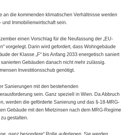
e an die kommenden klimatischen Verhältnisse werden
u- und Immobilienwirtschaft sein.
ember einen Vorschlag für die Neufassung der „EU-
en“ vorgelegt. Darin wird gefordert, dass Wohngebäude
äude der Klasse „F“ bis Anfang 2033 energetisch saniert
t sanierten Gebäuden danach nicht mehr zulässig.
ensen Investitionsschub genötigt.
ser Sanierungen mit den bestehenden
ausforderung sein. Ganz speziell in Wien. Da Abbruch
en, werden die geförderte Sanierung und das §-18-MRG-
alten Gebäude mit den Mietzinsen nach dem MRG-Regime
zu gestalten.
ine „ganz besondere“ Rolle auferlegen. Sie werden