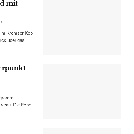
d mit
26
im Kremser Kobl
lick über das
werpunkt
ogramm –
niveau. Die Expo