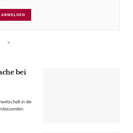
ABMELDEN
>
ache bei
irtschaft in die
 umfassenden