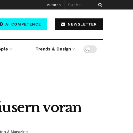
Autoren
AI COMPETENCE
NEWSLETTER
öpfe
Trends & Design
äusern voran
ften & Magazine