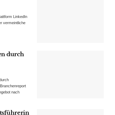
attform LinkedIn
er vermeintliche
en durch
durch
 Branchenreport
ngebot nach
tsführerin