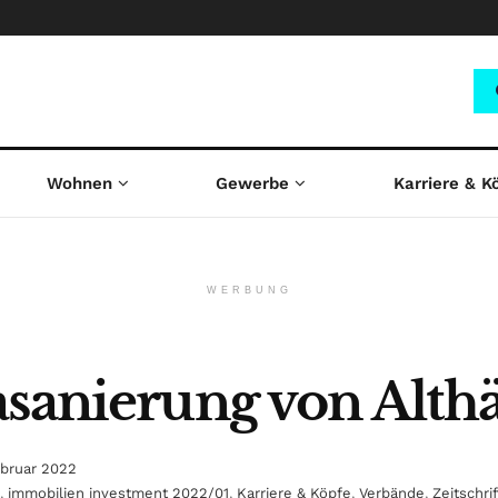
Wohnen
Gewerbe
Karriere & K
WERBUNG
asanierung von Alth
ebruar 2022
,
immobilien investment 2022/01
,
Karriere & Köpfe
,
Verbände
,
Zeitschri