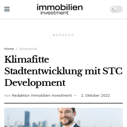
WERBUNG
Home
Advertorial
Klimafitte
Stadtentwicklung mit STC
Development
von
Redaktion immobilien investment
2. Oktober 2022