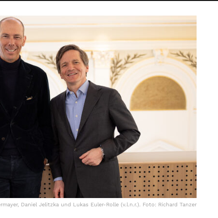
ayer, Daniel Jelitzka und Lukas Euler-Rolle (v.l.n.r.). Foto: Richard Tanzer