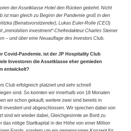
ren der Assetklasse Hotel den Rücken gekehrt. Nicht
ub ist man gleich zu Beginn der Pandemie groß in den
litzka (Beiratsvorsitzender), Lukas Euler-Rolle (CEO)
„immobilien investment“-Chefredakteur Charles Steiner
en – und über eine Neuauflage des Investors Club.
r Covid-Pandemie, ist der JP Hospitality Club
viele Investoren die Assetklasse eher gemieden
em entwickelt?
rs Club erfolgreich platziert und sehr schnell
stiegen sind. So konnten wir innerhalb von 18 Monaten
en wir schon gekauft, weitere zwei sind bereits in
oll investiert und abgeschlossen. Wir sprechen dabei von
t sind wir wieder dabei, Gleichgesinnte an Bord zu
er das nötige Startkapital in der Höhe von einer Million
m einen Fonds, sondern um ein gemeinsames Konzept für