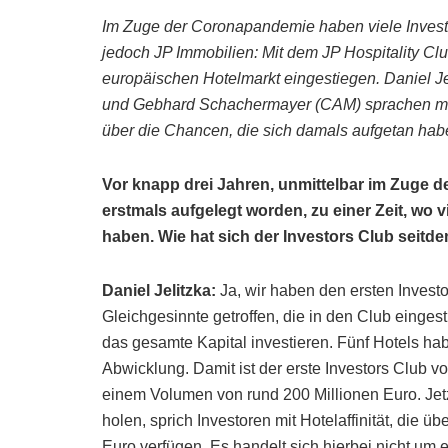
Im Zuge der Coronapandemie haben viele Investo
jedoch JP Immobilien: Mit dem JP Hospitality Cl
europäischen Hotelmarkt eingestiegen. Daniel Je
und Gebhard Schachermayer (CAM) sprachen mit 
über die Chancen, die sich damals aufgetan hab
Vor knapp drei Jahren, unmittelbar im Zuge de
erstmals aufgelegt worden, zu einer Zeit, wo 
haben. Wie hat sich der Investors Club seitd
Daniel Jelitzka:
Ja, wir haben den ersten Investo
Gleichgesinnte getroffen, die in den Club einge
das gesamte Kapital investieren. Fünf Hotels hab
Abwicklung. Damit ist der erste Investors Club v
einem Volumen von rund 200 Millionen Euro. Jetz
holen, sprich Investoren mit Hotelaffinität, die üb
Euro verfügen. Es handelt sich hierbei nicht u