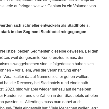
otellerie aufbringen wie wir. Geplant ist ein Volumen von
werden sich schneller entwickeln als Stadthotels,
 stark in das Segment Stadthotel reingegangen.
emie ist bei beiden Segmenten dieselbe gewesen. Bei den
größer, weil der gesamte Konferenztourismus, der
ourismus weggebrochen sind. Infolgedessen haben sich
können – vor allem, weil die Veranstaltung einer
n Veranstalter da auf Nummer sicher gehen wollten,
d hat die Recovery bei Stadthotels rund eineinhalb
etzt, 2023, sind wir aber wieder nahezu auf demselben
er Pandemie – und die Zahlen in den Stadthotels erholen
hon passiert ist. Allerdings muss man dabei auch
ound-Effekt eingestellt hat: Viele Menschen wollen jetzt