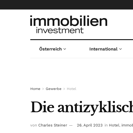
Österreich
International
Home
Gewerbe
Hotel
Die antizyklis
von
Charles Steiner
26. April 2023
in
Hotel
,
immob