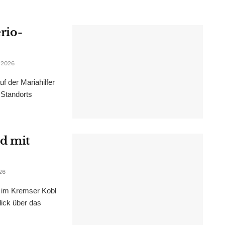
erio-
 2026
f der Mariahilfer
 Standorts
d mit
26
im Kremser Kobl
lick über das