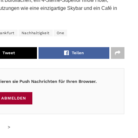
nt Büroflächen, ein 4-Sterne-Superior nhow Hotel,
utzungen wie eine einzigartige Skybar und ein Café in
rankfurt
Nachhaltigkeit
One
Tweet
Teilen
eren sie Push Nachrichten für Ihren Browser.
ABMELDEN
>