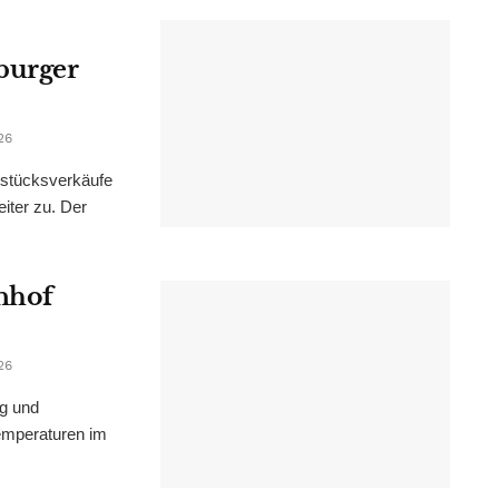
burger
26
dstücksverkäufe
iter zu. Der
nhof
26
ng und
emperaturen im