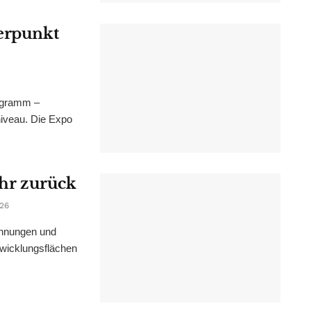
werpunkt
ogramm –
niveau. Die Expo
ahr zurück
026
ohnungen und
wicklungsflächen