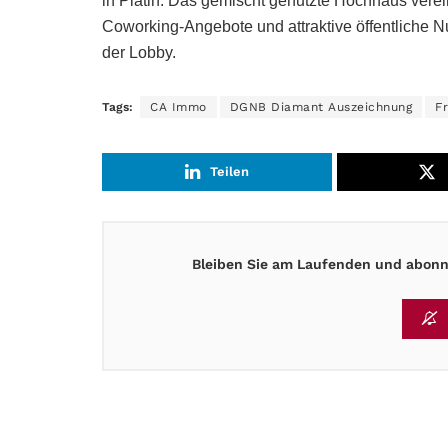
in Platin. Das gemischt genutzte Hochhaus verei
Coworking-Angebote und attraktive öffentliche N
der Lobby.
Tags:
CA Immo
DGNB Diamant Auszeichnung
F
Teilen
Bleiben Sie am Laufenden und abonni