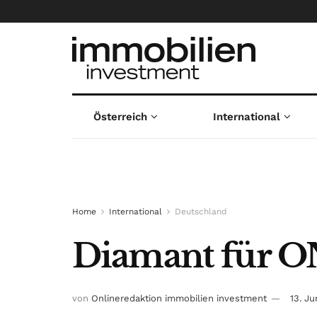
Österreich
International
Home
International
Deutschland
Diamant für 
von
Onlineredaktion immobilien investment
13. Ju