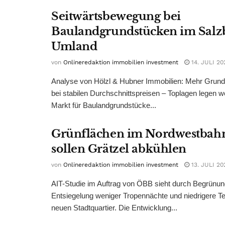
Seitwärtsbewegung bei
Baulandgrundstücken im Salz
Umland
von
Onlineredaktion immobilien investment
14. JULI 20
Analyse von Hölzl & Hubner Immobilien: Mehr Grun
bei stabilen Durchschnittspreisen – Toplagen legen we
Markt für Baulandgrundstücke...
Grünflächen im Nordwestbah
sollen Grätzel abkühlen
von
Onlineredaktion immobilien investment
13. JULI 20
AIT-Studie im Auftrag von ÖBB sieht durch Begrünu
Entsiegelung weniger Tropennächte und niedrigere T
neuen Stadtquartier. Die Entwicklung...