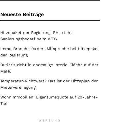
Neueste Beiträge
Hitzepaket der Regierung: EHL sieht
Sanierungsbedarf beim WEG
Immo-Branche fordert Mitsprache bei Hitzepaket
der Regierung
Butler’s zieht in ehemalige Interio-Fläche auf der
MaHü
Temperatur-Richtwert? Das ist der Hitzeplan der
Mietervereinigung
Wohnimmobilien: Eigentumsquote auf 20-Jahre-
Tief
WERBUNG