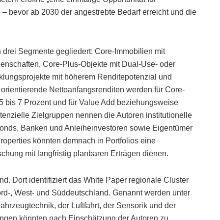
e – bevor ab 2030 der angestrebte Bedarf erreicht und die
 drei Segmente gegliedert: Core-Immobilien mit
egenschaften, Core-Plus-Objekte mit Dual-Use- oder
lungsprojekte mit höherem Renditepotenzial und
rientierende Nettoanfangsrenditen werden für Core-
a 5 bis 7 Prozent und für Value Add beziehungsweise
enzielle Zielgruppen nennen die Autoren institutionelle
 Fonds, Banken und Anleiheinvestoren sowie Eigentümer
roperties könnten demnach in Portfolios eine
chung mit langfristig planbaren Erträgen dienen.
d. Dort identifiziert das White Paper regionale Cluster
Nord-, West- und Süddeutschland. Genannt werden unter
ahrzeugtechnik, der Luftfahrt, der Sensorik und der
ungen könnten nach Einschätzung der Autoren zu