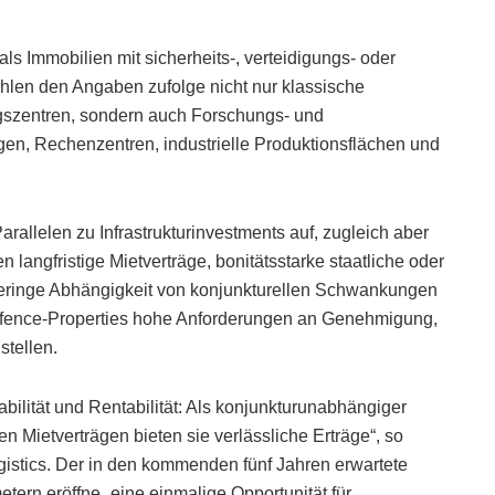
s Immobilien mit sicherheits-, verteidigungs- oder
len den Angaben zufolge nicht nur klassische
gszentren, sondern auch Forschungs- und
en, Rechenzentren, industrielle Produktionsflächen und
rallelen zu Infrastrukturinvestments auf, zugleich aber
langfristige Mietverträge, bonitätsstarke staatliche oder
geringe Abhängigkeit von konjunkturellen Schwankungen
Defence-Properties hohe Anforderungen an Genehmigung,
tellen.
abilität und Rentabilität: Als konjunkturunabhängiger
en Mietverträgen bieten sie verlässliche Erträge“, so
gistics. Der in den kommenden fünf Jahren erwartete
tern eröffne „eine einmalige Opportunität für