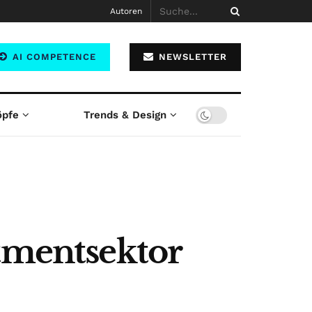
Autoren
AI COMPETENCE
NEWSLETTER
öpfe
Trends & Design
stmentsektor