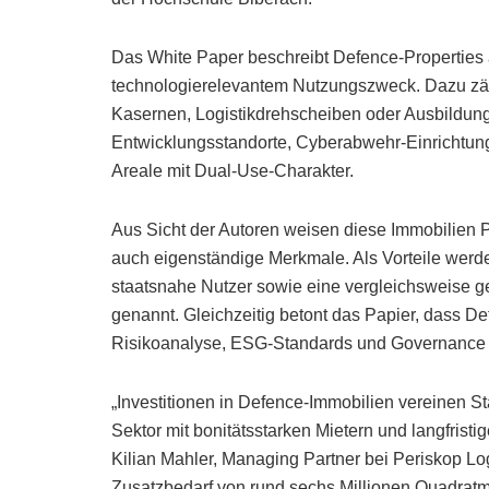
Das White Paper beschreibt Defence-Properties al
technologierelevantem Nutzungszweck. Dazu zäh
Kasernen, Logistikdrehscheiben oder Ausbildun
Entwicklungsstandorte, Cyberabwehr-Einrichtung
Areale mit Dual-Use-Charakter.
Aus Sicht der Autoren weisen diese Immobilien Pa
auch eigenständige Merkmale. Als Vorteile werden 
staatsnahe Nutzer sowie eine vergleichsweise 
genannt. Gleichzeitig betont das Papier, dass 
Risikoanalyse, ESG-Standards und Governance s
„Investitionen in Defence-Immobilien vereinen St
Sektor mit bonitätsstarken Mietern und langfristig
Kilian Mahler, Managing Partner bei Periskop Lo
Zusatzbedarf von rund sechs Millionen Quadratme