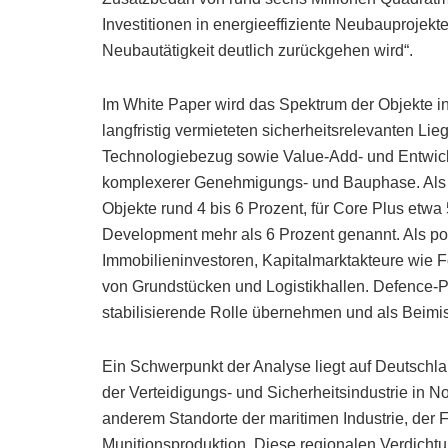
Investitionen in energieeffiziente Neubauprojekt
Neubautätigkeit deutlich zurückgehen wird“.
Im White Paper wird das Spektrum der Objekte in
langfristig vermieteten sicherheitsrelevanten Li
Technologiebezug sowie Value-Add- und Entwick
komplexerer Genehmigungs- und Bauphase. Als o
Objekte rund 4 bis 6 Prozent, für Core Plus etw
Development mehr als 6 Prozent genannt. Als pot
Immobilieninvestoren, Kapitalmarktakteure wie
von Grundstücken und Logistikhallen. Defence-P
stabilisierende Rolle übernehmen und als Beimis
Ein Schwerpunkt der Analyse liegt auf Deutschlan
der Verteidigungs- und Sicherheitsindustrie in 
anderem Standorte der maritimen Industrie, der F
Munitionsproduktion. Diese regionalen Verdicht