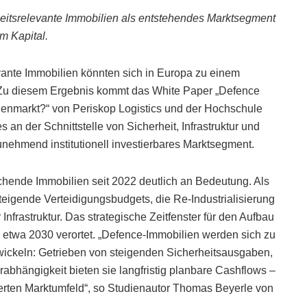
heitsrelevante Immobilien als entstehendes Marktsegment
em Kapital.
evante Immobilien könnten sich in Europa zu einem
 Zu diesem Ergebnis kommt das White Paper „Defence
lienmarkt?“ von Periskop Logistics und der Hochschule
 an der Schnittstelle von Sicherheit, Infrastruktur und
zunehmend institutionell investierbares Marktsegment.
hende Immobilien seit 2022 deutlich an Bedeutung. Als
eigende Verteidigungsbudgets, die Re-Industrialisierung
nfrastruktur. Das strategische Zeitfenster für den Aufbau
s etwa 2030 verortet. „Defence-Immobilien werden sich zu
twickeln: Getrieben von steigenden Sicherheitsausgaben,
urabhängigkeit bieten sie langfristig planbare Cashflows –
sierten Marktumfeld“, so Studienautor Thomas Beyerle von