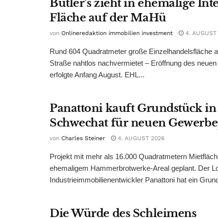
Butler’s zieht in ehemalige Int
Fläche auf der MaHü
von
Onlineredaktion immobilien investment
4. AUGUST
Rund 604 Quadratmeter große Einzelhandelsfläche au
Straße nahtlos nachvermietet – Eröffnung des neuen
erfolgte Anfang August. EHL...
Panattoni kauft Grundstück in
Schwechat für neuen Gewerb
von
Charles Steiner
4. AUGUST 2026
Projekt mit mehr als 16.000 Quadratmetern Mietfläch
ehemaligem Hammerbrotwerke-Areal geplant. Der Log
Industrieimmobilienentwickler Panattoni hat ein Grund
Die Würde des Schleimens