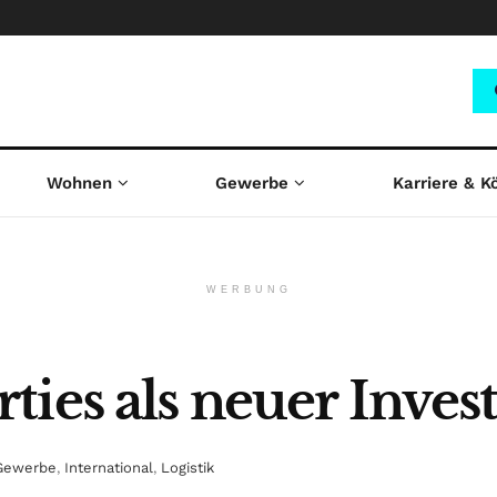
Wohnen
Gewerbe
Karriere & K
WERBUNG
ties als neuer Inve
Gewerbe
,
International
,
Logistik