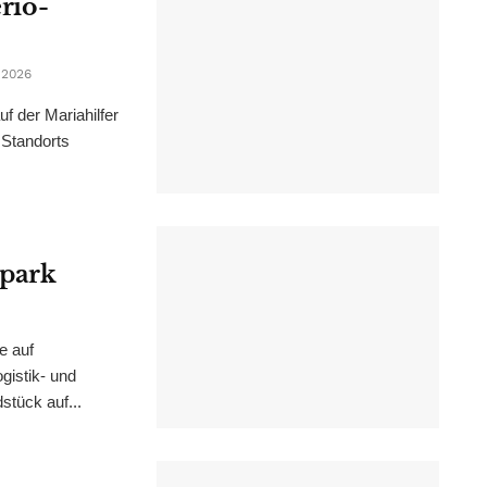
erio-
 2026
f der Mariahilfer
 Standorts
epark
e auf
istik- und
stück auf...