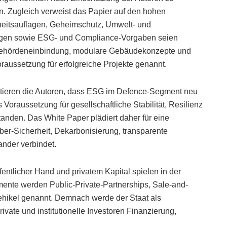
n. Zugleich verweist das Papier auf den hohen
heitsauflagen, Geheimschutz, Umwelt- und
ngen sowie ESG- und Compliance-Vorgaben seien
e Behördeneinbindung, modulare Gebäudekonzepte und
aussetzung für erfolgreiche Projekte genannt.
entieren die Autoren, dass ESG im Defence-Segment neu
oraussetzung für gesellschaftliche Stabilität, Resilienz
tanden. Das White Paper plädiert daher für eine
ber-Sicherheit, Dekarbonisierung, transparente
ander verbindet.
ntlicher Hand und privatem Kapital spielen in der
umente werden Public-Private-Partnerships, Sale-and-
ehikel genannt. Demnach werde der Staat als
ate und institutionelle Investoren Finanzierung,