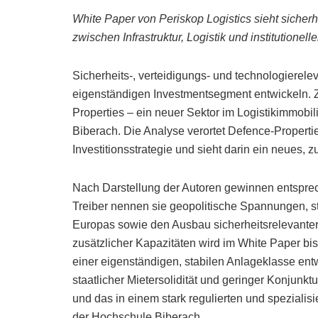
White Paper von Periskop Logistics sieht sicher
zwischen Infrastruktur, Logistik und institutionell
Sicherheits-, verteidigungs- und technologierel
eigenständigen Investmentsegment entwickeln.
Properties – ein neuer Sektor im Logistikimmobi
Biberach. Die Analyse verortet Defence-Properties
Investitionsstrategie und sieht darin ein neues, 
Nach Darstellung der Autoren gewinnen entsprec
Treiber nennen sie geopolitische Spannungen, st
Europas sowie den Ausbau sicherheitsrelevanter I
zusätzlicher Kapazitäten wird im White Paper bi
einer eigenständigen, stabilen Anlageklasse en
staatlicher Mietersolidität und geringer Konjunkt
und das in einem stark regulierten und speziali
der Hochschule Biberach.