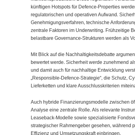
künftigen Hotspots für Defence-Properties werde
regulatorischen und operativen Aufwand. Sicher
Genehmigungsverfahren, technische Anforderu
zentrale Faktoren im Underwriting. Frühzeitig
belastbare Governance-Strukturen werden als Vor
Mit Blick auf die Nachhaltigkeitsdebatte argum
bewertet werde. Sicherheit werde zunehmend als V
und damit auch für nachhaltige Entwicklung vers
„Responsible-Defence-Strategie“, die Schutz, Cy
Lieferketten und klare Ausschlusskriterien mitein
Auch hybride Finanzierungsmodelle zwischen öffe
Analyse eine zentrale Rolle. Als relevante Instr
Leaseback-Modelle sowie spezialisierte Fondsv
strategischer Rahmengeber gesehen, während priv
Effizienz und Umsetzungskraft einbringen.