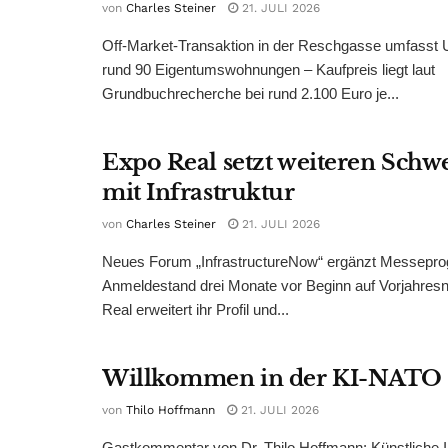
von
Charles Steiner
21. JULI 2026
Off-Market-Transaktion in der Reschgasse umfasst
rund 90 Eigentumswohnungen – Kaufpreis liegt laut
Grundbuchrecherche bei rund 2.100 Euro je...
Expo Real setzt weiteren Sch
mit Infrastruktur
von
Charles Steiner
21. JULI 2026
Neues Forum „InfrastructureNow“ ergänzt Messepr
Anmeldestand drei Monate vor Beginn auf Vorjahres
Real erweitert ihr Profil und...
Willkommen in der KI-NATO
von
Thilo Hoffmann
21. JULI 2026
Gastkommentar von Dr. Thilo Hoffmann: Künstliche Int