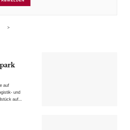
ABMELDEN
>
epark
e auf
istik- und
stück auf...