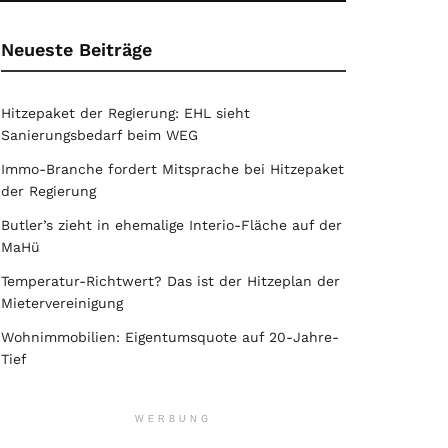
Neueste Beiträge
Hitzepaket der Regierung: EHL sieht
Sanierungsbedarf beim WEG
Immo-Branche fordert Mitsprache bei Hitzepaket
der Regierung
Butler’s zieht in ehemalige Interio-Fläche auf der
MaHü
Temperatur-Richtwert? Das ist der Hitzeplan der
Mietervereinigung
Wohnimmobilien: Eigentumsquote auf 20-Jahre-
Tief
WERBUNG