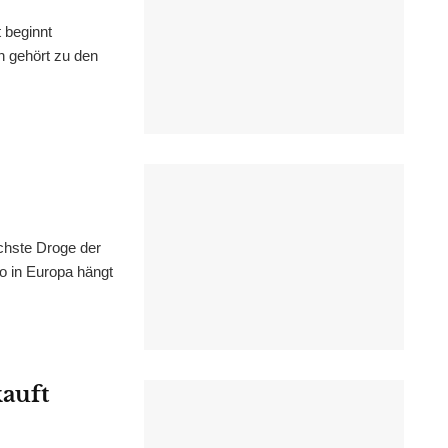
 beginnt
n gehört zu den
chste Droge der
wo in Europa hängt
kauft