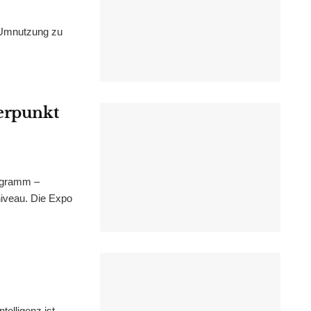
 Umnutzung zu
werpunkt
ogramm –
niveau. Die Expo
elligenz ist