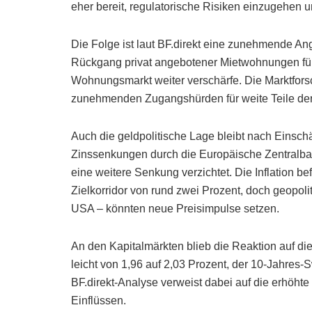
eher bereit, regulatorische Risiken einzugehen un
Die Folge ist laut BF.direkt eine zunehmende An
Rückgang privat angebotener Mietwohnungen führ
Wohnungsmarkt weiter verschärfe. Die Marktfor
zunehmenden Zugangshürden für weite Teile de
Auch die geldpolitische Lage bleibt nach Einschä
Zinssenkungen durch die Europäische Zentralban
eine weitere Senkung verzichtet. Die Inflation be
Zielkorridor von rund zwei Prozent, doch geopol
USA – könnten neue Preisimpulse setzen.
An den Kapitalmärkten blieb die Reaktion auf d
leicht von 1,96 auf 2,03 Prozent, der 10-Jahres-
BF.direkt-Analyse verweist dabei auf die erhöhte 
Einflüssen.