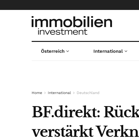
Österreich
International
Home
International
Deutschland
BF.direkt: Rüc
verstärkt Ver