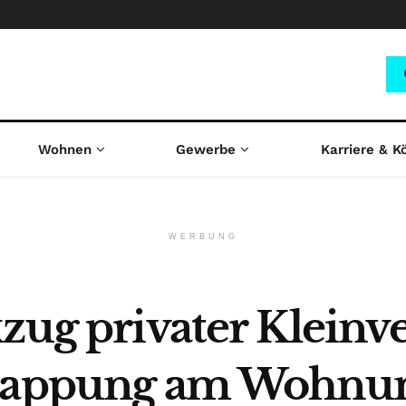
Wohnen
Gewerbe
Karriere & K
WERBUNG
kzug privater Kleinv
knappung am Wohnu