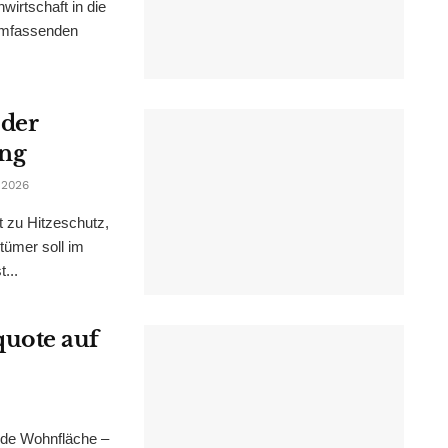
irtschaft in die
 umfassenden
 der
ung
 2026
t zu Hitzeschutz,
tümer soll im
...
uote auf
nde Wohnfläche –