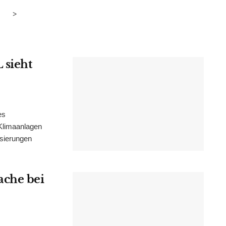
>
 sieht
es
Klimaanlagen
isierungen
ache bei