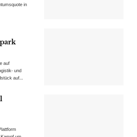
ntumsquote in
epark
e auf
istik- und
stück auf...
l
lattform
m Kampf um