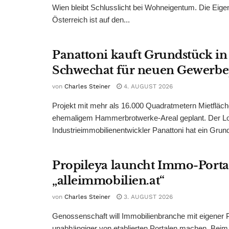
Wien bleibt Schlusslicht bei Wohneigentum. Die Eige
Österreich ist auf den...
Panattoni kauft Grundstück in
Schwechat für neuen Gewerb
von
Charles Steiner
4. AUGUST 2026
Projekt mit mehr als 16.000 Quadratmetern Mietfläch
ehemaligem Hammerbrotwerke-Areal geplant. Der Log
Industrieimmobilienentwickler Panattoni hat ein Grund
Propileya launcht Immo-Porta
„alleimmobilien.at“
von
Charles Steiner
3. AUGUST 2026
Genossenschaft will Immobilienbranche mit eigener P
unabhängiger von etablierten Portalen machen. Bei