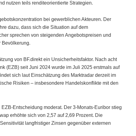
d nutzen teils renditeorientierte Strategien.
gebotskonzentration bei gewerblichen Akteuren. Der
e dazu, dass sich die Situation auf dem
scher sprechen von steigenden Angebotspreisen und
r Bevölkerung.
tzung von BF.direkt ein Unsicherheitsfaktor. Nach acht
k (EZB) seit Juni 2024 wurde im Juli 2025 erstmals auf
findet sich laut Einschätzung des Marktradar derzeit im
itische Risiken – insbesondere Handelskonflikte mit den
ie EZB-Entscheidung moderat. Der 3-Monats-Euribor stieg
Swap erhöhte sich von 2,57 auf 2,69 Prozent. Die
Sensitivität langfristiger Zinsen gegenüber externen