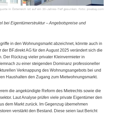
uote in Österreich ist auf ein 20-Jahres-Tief gesunken. Foto: pixabay.com
el bei Eigentümerstruktur – Angebotspreise und
ngriffe in den Wohnungsmarkt abzeichnet, könnte auch in
 der BF.direkt AG für den August 2025 verändert sich die
 Der Rückzug vieler privater Kleinvermieter in
 demnach zu einer steigenden Dominanz professioneller
trukturellen Verknappung des Wohnungsangebots bei und
en Haushalten den Zugang zum Mietwohnungsmarkt.
derem die angekündigte Reform des Mietrechts sowie die
sektor. Laut Analyse prüfen viele private Eigentümer den
z aus dem Markt zurück. Im Gegenzug übernehmen
vestoren verstärkt den Bestand. Diese seien laut Bericht