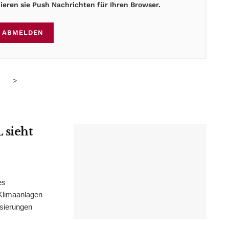
eren sie Push Nachrichten für Ihren Browser.
ABMELDEN
>
 sieht
es
Klimaanlagen
isierungen