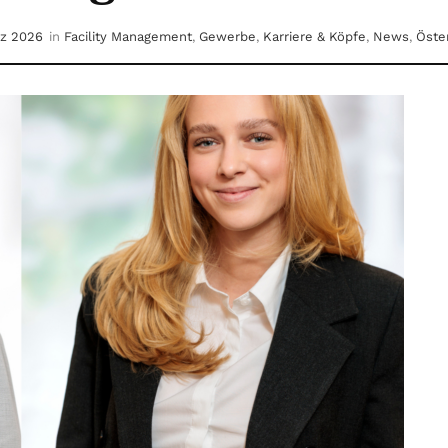
rz 2026
in
Facility Management
,
Gewerbe
,
Karriere & Köpfe
,
News
,
Öste