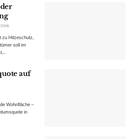
 der
ung
 2026
t zu Hitzeschutz,
tümer soll im
...
uote auf
nde Wohnfläche –
ntumsquote in