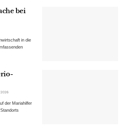
ache bei
irtschaft in die
 umfassenden
erio-
 2026
f der Mariahilfer
 Standorts