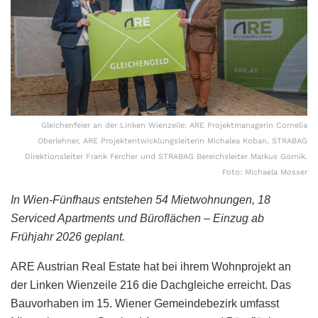
Gleichenfeier an der Linken Wienzeile: ARE Projektmanagerin Cornelia
Oberlehner, ARE Projektentwicklungsleiterin Michalea Koban, STRABAG
Direktionsleiter Frank Fercher und STRABAG Bereichsleiter Markus Gornik.
Foto: Michaela Mosser
In Wien-Fünfhaus entstehen 54 Mietwohnungen, 18
Serviced Apartments und Büroflächen – Einzug ab
Frühjahr 2026 geplant.
ARE Austrian Real Estate hat bei ihrem Wohnprojekt an
der Linken Wienzeile 216 die Dachgleiche erreicht. Das
Bauvorhaben im 15. Wiener Gemeindebezirk umfasst