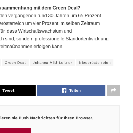
m Zusammenhang mit dem Green Deal?
 in den vergangenen rund 30 Jahren um 65 Prozent
österreich um vier Prozent im selben Zeitraum
für, dass Wirtschaftswachstum und
 sind, sondern professionelle Standortentwicklung
eltmaßnahmen erfolgen kann.
Green Deal
Johanna Mikl-Leitner
Niederösterreich
Tweet
Teilen
eren sie Push Nachrichten für Ihren Browser.