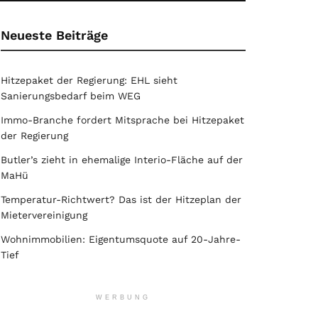
Neueste Beiträge
Hitzepaket der Regierung: EHL sieht
Sanierungsbedarf beim WEG
Immo-Branche fordert Mitsprache bei Hitzepaket
der Regierung
Butler’s zieht in ehemalige Interio-Fläche auf der
MaHü
Temperatur-Richtwert? Das ist der Hitzeplan der
Mietervereinigung
Wohnimmobilien: Eigentumsquote auf 20-Jahre-
Tief
WERBUNG