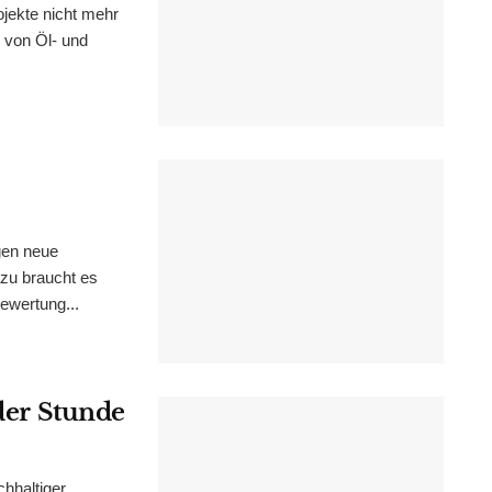
ekte nicht mehr
h von Öl- und
gen neue
zu braucht es
ewertung...
 der Stunde
chhaltiger