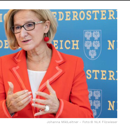
Johanna MiklLeitner - Foto:© NLK Filzwieser