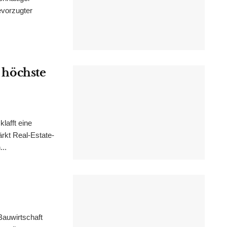
evorzugter
s höchste
lafft eine
rkt Real-Estate-
..
 Bauwirtschaft