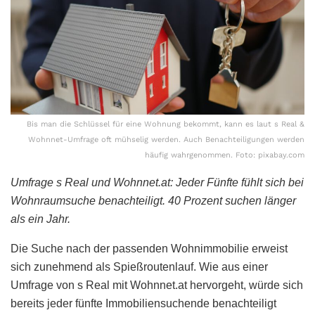
Bis man die Schlüssel für eine Wohnung bekommt, kann es laut s Real &
Wohnnet-Umfrage oft mühselig werden. Auch Benachteiligungen werden
häufig wahrgenommen. Foto: pixabay.com
Umfrage s Real und Wohnnet.at: Jeder Fünfte fühlt sich bei
Wohnraumsuche benachteiligt. 40 Prozent suchen länger
als ein Jahr.
Die Suche nach der passenden Wohnimmobilie erweist
sich zunehmend als Spießroutenlauf. Wie aus einer
Umfrage von s Real mit Wohnnet.at hervorgeht, würde sich
bereits jeder fünfte Immobiliensuchende benachteiligt