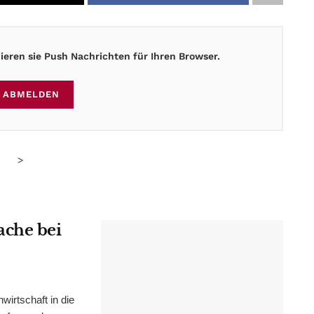
eren sie Push Nachrichten für Ihren Browser.
ABMELDEN
>
ache bei
irtschaft in die