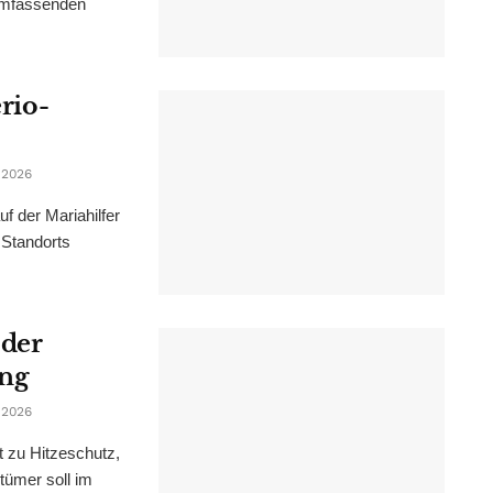
 umfassenden
erio-
 2026
f der Mariahilfer
 Standorts
 der
ung
 2026
t zu Hitzeschutz,
tümer soll im