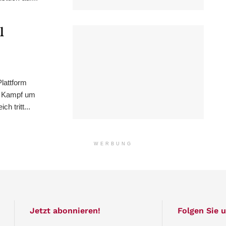
l
lattform
m Kampf um
h tritt...
WERBUNG
Jetzt abonnieren!
Folgen Sie u