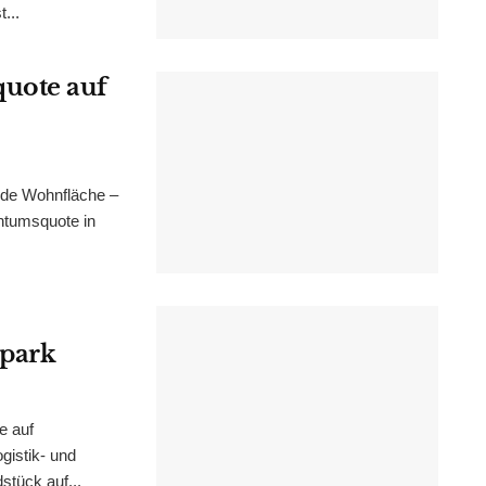
...
uote auf
nde Wohnfläche –
ntumsquote in
epark
e auf
istik- und
stück auf...