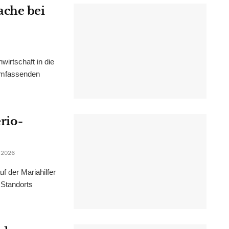
ache bei
irtschaft in die
 umfassenden
erio-
 2026
f der Mariahilfer
 Standorts