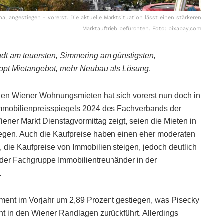
al angestiegen - vorerst. Die aktuelle Marktsituation lässt einen stärkeren
Marktauftrieb befürchten. Foto: pixabay,com
adt am teuersten, Simmering am günstigsten,
ppt Mietangebot, mehr Neubau als Lösung
.
i den Wiener Wohnungsmieten hat sich vorerst nun doch in
Immobilienpreisspiegels 2024 des Fachverbands der
ner Markt Dienstagvormittag zeigt, seien die Mieten in
stiegen. Auch die Kaufpreise haben einen eher moderaten
, die Kaufpreise von Immobilien steigen, jedoch deutlich
n der Fachgruppe Immobilientreuhänder in der
.
gment im Vorjahr um 2,89 Prozent gestiegen, was Pisecky
 in den Wiener Randlagen zurückführt. Allerdings