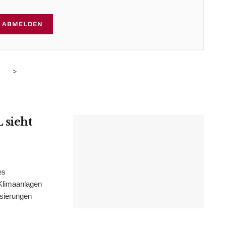
ABMELDEN
>
 sieht
es
Klimaanlagen
isierungen