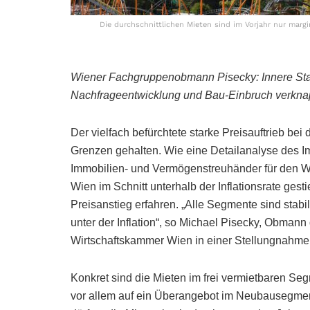
Die durchschnittlichen Mieten sind im Vorjahr nur margin
Wiener Fachgruppenobmann Pisecky:
Innere St
Nachfrageentwicklung und Bau-Einbruch verkna
Der vielfach befürchtete starke Preisauftrieb be
Grenzen gehalten. Wie eine Detailanalyse des 
Immobilien- und Vermögenstreuhänder für den Wie
Wien im Schnitt unterhalb der Inflationsrate ge
Preisanstieg erfahren. „Alle Segmente sind stabil
unter der Inflation“, so Michael Pisecky, Obman
Wirtschaftskammer Wien in einer Stellungnahme
Konkret sind die Mieten im frei vermietbaren Se
vor allem auf ein Überangebot im Neubausegment