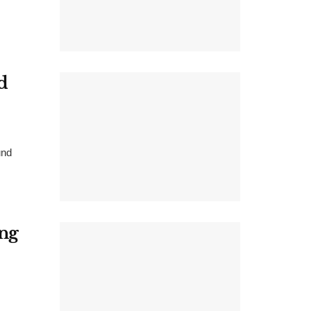
d
und
ung