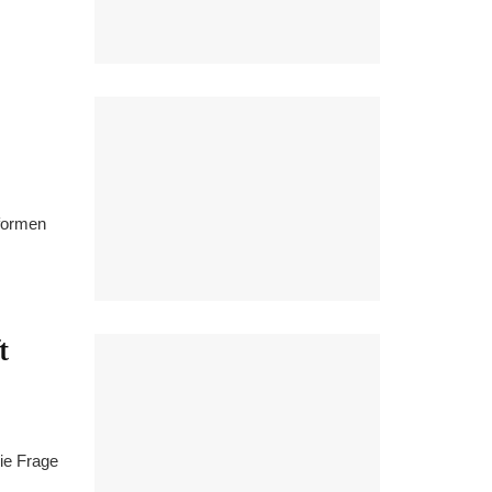
eformen
t
ie Frage