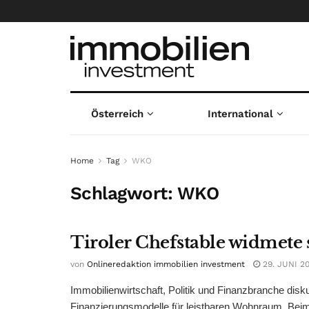
Österreich
International
Home
Tag
WKO
Schlagwort:
WKO
Tiroler Chefstable widmet
von
Onlineredaktion immobilien investment
29. JUNI 2
Immobilienwirtschaft, Politik und Finanzbranche disk
Finanzierungsmodelle für leistbaren Wohnraum. Beim