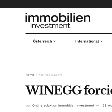
Österreich
International
Home
Karriere & Köpfe
WINEGG forcie
von
Onlineredaktion immobilien investment
29. A