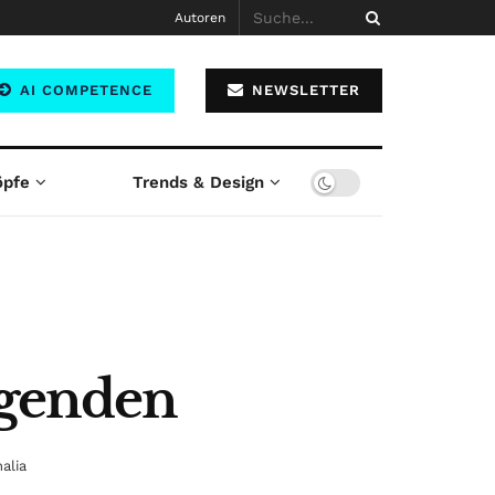
Autoren
AI COMPETENCE
NEWSLETTER
öpfe
Trends & Design
agenden
alia