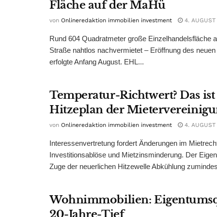
Fläche auf der MaHü
von
Onlineredaktion immobilien investment
4. AUGUST
Rund 604 Quadratmeter große Einzelhandelsfläche au
Straße nahtlos nachvermietet – Eröffnung des neuen
erfolgte Anfang August. EHL...
Temperatur-Richtwert? Das ist
Hitzeplan der Mietervereinig
von
Onlineredaktion immobilien investment
4. AUGUST
Interessenvertretung fordert Änderungen im Mietrech
Investitionsablöse und Mietzinsminderung. Der Eigen
Zuge der neuerlichen Hitzewelle Abkühlung zumindest
Wohnimmobilien: Eigentumsq
20-Jahre-Tief