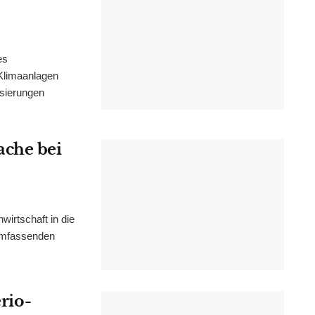
es
Klimaanlagen
isierungen
ache bei
irtschaft in die
 umfassenden
erio-