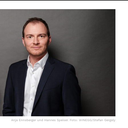
Anja Ennsberger und Hannes Speiser. Foto: WINEGG/Stefan Gergely