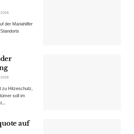
 2026
f der Mariahilfer
 Standorts
 der
ung
 2026
t zu Hitzeschutz,
tümer soll im
...
uote auf