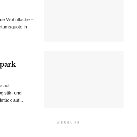
nde Wohnfläche –
ntumsquote in
epark
e auf
istik- und
stück auf...
WERBUNG