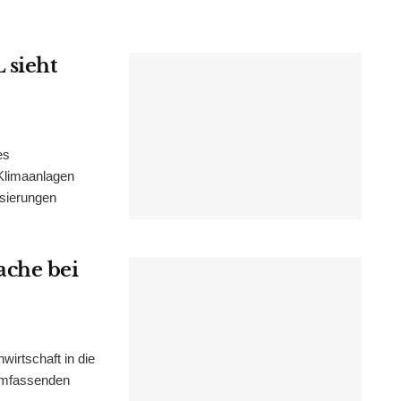
 sieht
es
Klimaanlagen
isierungen
ache bei
irtschaft in die
 umfassenden