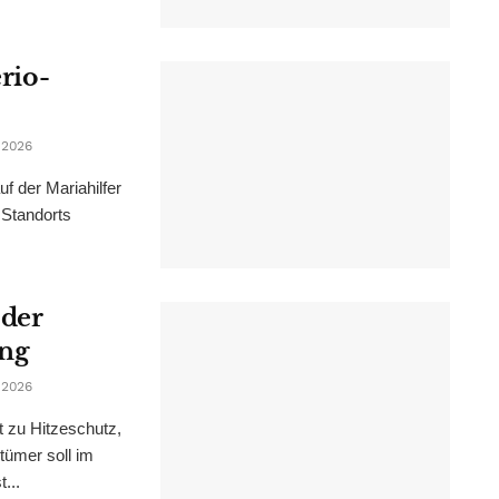
erio-
 2026
f der Mariahilfer
 Standorts
 der
ung
 2026
t zu Hitzeschutz,
tümer soll im
...