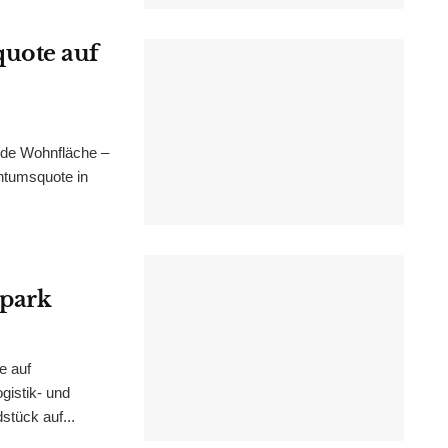
uote auf
nde Wohnfläche –
ntumsquote in
epark
e auf
istik- und
stück auf...