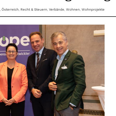
,
Österreich
,
Recht & Steuern
,
Verbände
,
Wohnen
,
Wohnprojekte