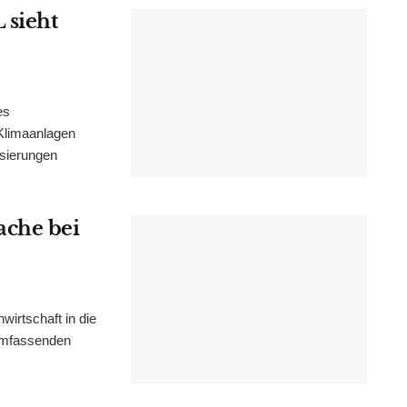
 sieht
es
Klimaanlagen
isierungen
ache bei
irtschaft in die
 umfassenden