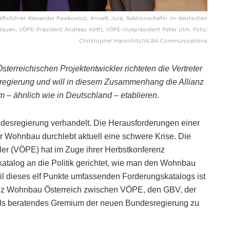
ftsführer Alexander Pawkowicz, Annett Jura, Sektionschefin im deutschen
uen, VÖPE-Präsident Andreas Köttl, VÖPE-Vizepräsident Peter Ulm. Foto:
Christopher Hanschitz/ALBA Communications
erreichischen Projektentwickler richteten die Vertreter
regierung und will in diesem Zusammenhang die Allianz
 – ähnlich wie in Deutschland – etablieren.
desregierung verhandelt. Die Herausforderungen einer
er Wohnbau durchlebt aktuell eine schwere Krise. Die
ler (VÖPE) hat im Zuge ihrer Herbstkonferenz
talog an die Politik gerichtet, wie man den Wohnbau
il dieses elf Punkte umfassenden Forderungskatalogs ist
anz Wohnbau Österreich zwischen VÖPE, den GBV, der
 als beratendes Gremium der neuen Bundesregierung zu