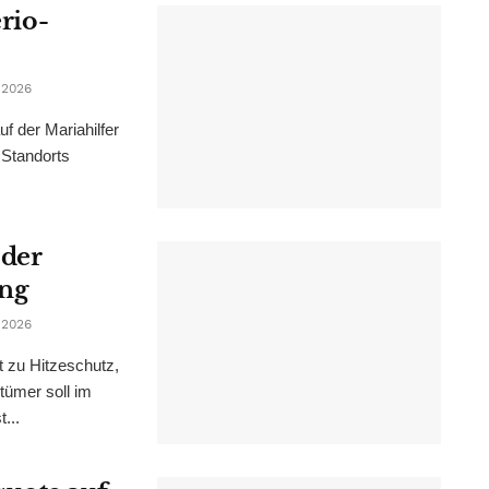
erio-
 2026
f der Mariahilfer
 Standorts
 der
ung
 2026
t zu Hitzeschutz,
tümer soll im
...