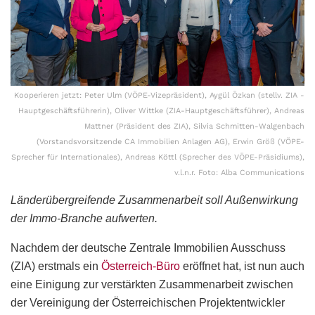
Kooperieren jetzt: Peter Ulm (VÖPE-Vizepräsident), Aygül Özkan (stellv. ZIA -
Hauptgeschäftsführerin), Oliver Wittke (ZIA-Hauptgeschäftsführer), Andreas
Mattner (Präsident des ZIA), Silvia Schmitten-Walgenbach
(Vorstandsvorsitzende CA Immobilien Anlagen AG), Erwin Größ (VÖPE-
Sprecher für Internationales), Andreas Köttl (Sprecher des VÖPE-Präsidiums),
v.l.n.r. Foto: Alba Communications
Länderübergreifende Zusammenarbeit soll Außenwirkung
der Immo-Branche aufwerten.
Nachdem der deutsche Zentrale Immobilien Ausschuss
(ZIA) erstmals ein
Österreich-Büro
eröffnet hat, ist nun auch
eine Einigung zur verstärkten Zusammenarbeit zwischen
der Vereinigung der Österreichischen Projektentwickler