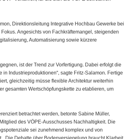
mon, Direktionsleitung Integrative Hochbau Gewerke bei
Fokus. Angesichts von Fachkräftemangel, steigenden
gitalisierung, Automatisierung sowie kürzere
gnen, ist der Trend zur Vorfertigung. Dabei erfolgt die
in Industrieproduktionen“, sagte Fritz-Salamon. Fertige
t, gleichzeitig müsse flexible Architektur weiterhin
 der gesamten Wertschöpfungskette zu etablieren, um
nziert betrachtet werden, betonte Sabine Müller,
Mitglied des VÖPE-Ausschusses Nachhaltigkeit. Die
ngspotenziale sei zunehmend komplex und von
t. „Die Debatte über Bodenversiegelung braucht Klarheit