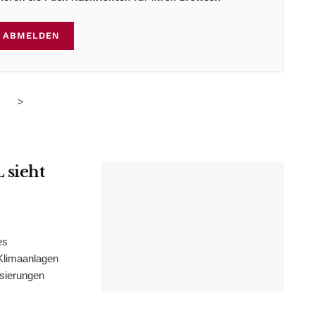
ABMELDEN
>
 sieht
es
Klimaanlagen
isierungen