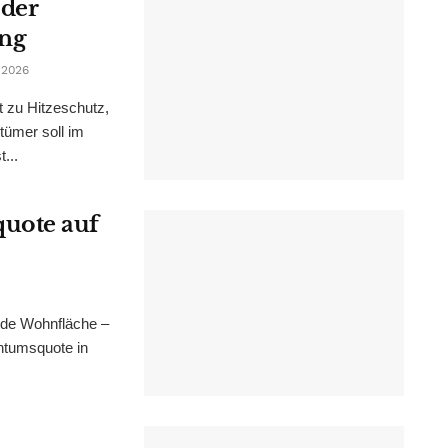
 der
ung
 2026
t zu Hitzeschutz,
tümer soll im
...
uote auf
nde Wohnfläche –
ntumsquote in