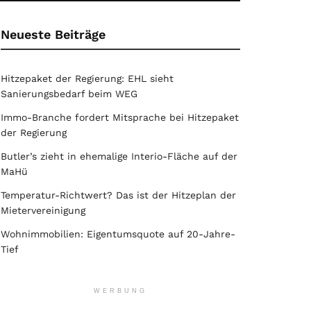
Neueste Beiträge
Hitzepaket der Regierung: EHL sieht
Sanierungsbedarf beim WEG
Immo-Branche fordert Mitsprache bei Hitzepaket
der Regierung
Butler’s zieht in ehemalige Interio-Fläche auf der
MaHü
Temperatur-Richtwert? Das ist der Hitzeplan der
Mietervereinigung
Wohnimmobilien: Eigentumsquote auf 20-Jahre-
Tief
WERBUNG