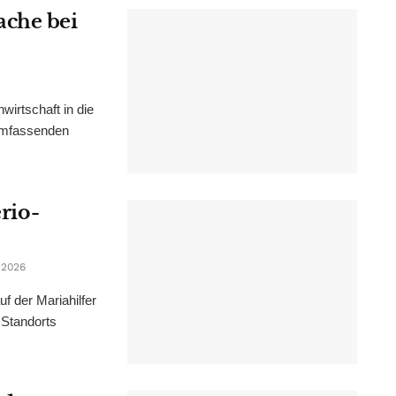
ache bei
irtschaft in die
 umfassenden
erio-
 2026
f der Mariahilfer
 Standorts