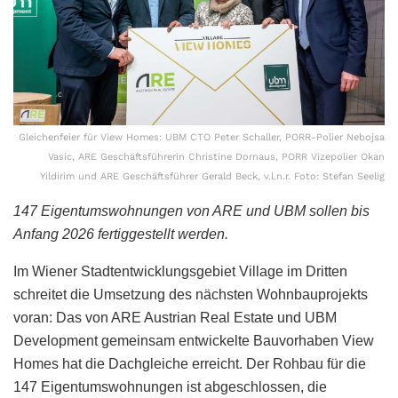
Gleichenfeier für View Homes: UBM CTO Peter Schaller, PORR-Polier Nebojsa
Vasic, ARE Geschäftsführerin Christine Dornaus, PORR Vizepolier Okan
Yildirim und ARE Geschäftsführer Gerald Beck, v.l.n.r. Foto: Stefan Seelig
147 Eigentumswohnungen von ARE und UBM sollen bis
Anfang 2026 fertiggestellt werden.
Im Wiener Stadtentwicklungsgebiet Village im Dritten
schreitet die Umsetzung des nächsten Wohnbauprojekts
voran: Das von ARE Austrian Real Estate und UBM
Development gemeinsam entwickelte Bauvorhaben View
Homes hat die Dachgleiche erreicht. Der Rohbau für die
147 Eigentumswohnungen ist abgeschlossen, die