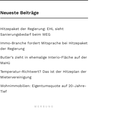
Neueste Beiträge
Hitzepaket der Regierung: EHL sieht
Sanierungsbedarf beim WEG
Immo-Branche fordert Mitsprache bei Hitzepaket
der Regierung
Butler’s zieht in ehemalige Interio-Fläche auf der
MaHü
Temperatur-Richtwert? Das ist der Hitzeplan der
Mietervereinigung
Wohnimmobilien: Eigentumsquote auf 20-Jahre-
Tief
WERBUNG