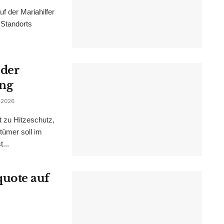
f der Mariahilfer
 Standorts
 der
ung
 2026
t zu Hitzeschutz,
tümer soll im
...
uote auf