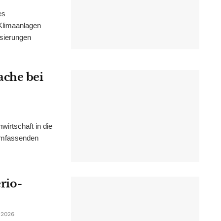
es
Klimaanlagen
isierungen
ache bei
irtschaft in die
 umfassenden
erio-
 2026