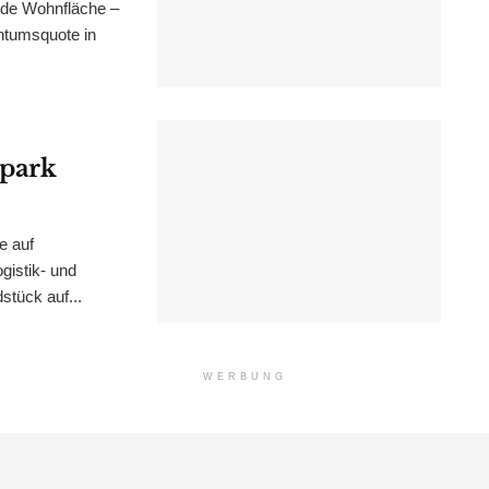
nde Wohnfläche –
ntumsquote in
epark
e auf
istik- und
stück auf...
WERBUNG