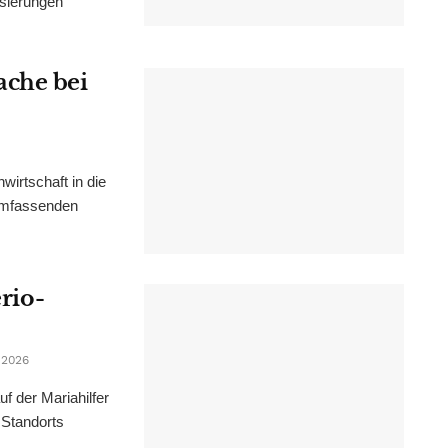
isierungen
ache bei
irtschaft in die
 umfassenden
erio-
 2026
f der Mariahilfer
 Standorts