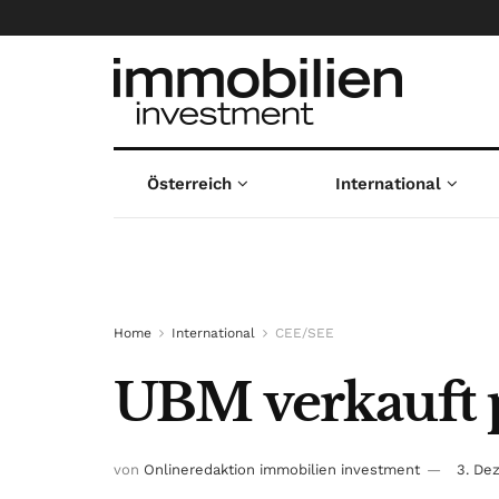
Österreich
International
Home
International
CEE/SEE
UBM verkauft 
von
Onlineredaktion immobilien investment
3. De