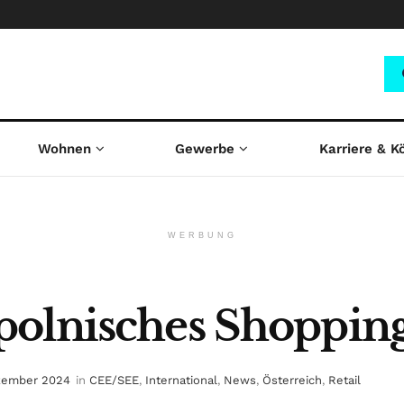
Wohnen
Gewerbe
Karriere & K
WERBUNG
polnisches Shoppin
zember 2024
in
CEE/SEE
,
International
,
News
,
Österreich
,
Retail