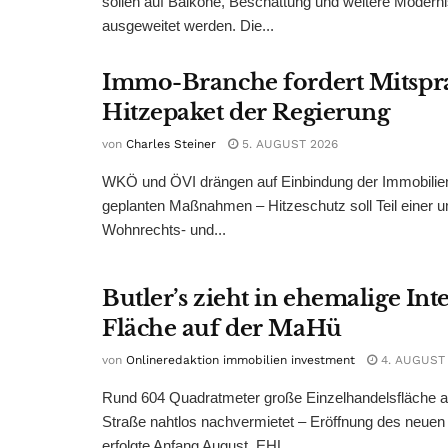
sollen auf Balkone, Beschattung und weitere Modern
ausgeweitet werden. Die...
Immo-Branche fordert Mitspr
Hitzepaket der Regierung
von
Charles Steiner
5. AUGUST 2026
WKÖ und ÖVI drängen auf Einbindung der Immobilienw
geplanten Maßnahmen – Hitzeschutz soll Teil einer
Wohnrechts- und...
Butler’s zieht in ehemalige Int
Fläche auf der MaHü
von
Onlineredaktion immobilien investment
4. AUGUST
Rund 604 Quadratmeter große Einzelhandelsfläche au
Straße nahtlos nachvermietet – Eröffnung des neuen
erfolgte Anfang August. EHL...