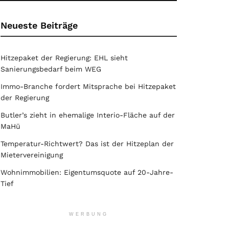
Neueste Beiträge
Hitzepaket der Regierung: EHL sieht
Sanierungsbedarf beim WEG
Immo-Branche fordert Mitsprache bei Hitzepaket
der Regierung
Butler’s zieht in ehemalige Interio-Fläche auf der
MaHü
Temperatur-Richtwert? Das ist der Hitzeplan der
Mietervereinigung
Wohnimmobilien: Eigentumsquote auf 20-Jahre-
Tief
WERBUNG