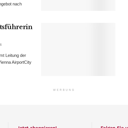
ngebot nach
tsführerin
6
mt Leitung der
ienna AirportCity
WERBUNG
Jetzt abonnieren!
Folgen Sie u