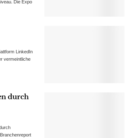
niveau. Die Expo
attform LinkedIn
er vermeintliche
en durch
durch
 Branchenreport