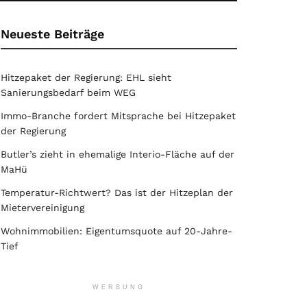
Neueste Beiträge
Hitzepaket der Regierung: EHL sieht
Sanierungsbedarf beim WEG
Immo-Branche fordert Mitsprache bei Hitzepaket
der Regierung
Butler’s zieht in ehemalige Interio-Fläche auf der
MaHü
Temperatur-Richtwert? Das ist der Hitzeplan der
Mietervereinigung
Wohnimmobilien: Eigentumsquote auf 20-Jahre-
Tief
WERBUNG