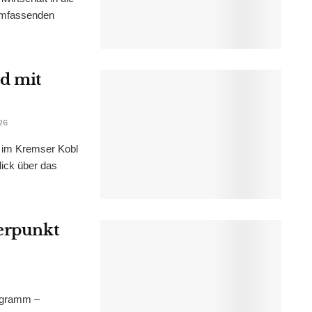
 umfassenden
d mit
26
im Kremser Kobl
lick über das
werpunkt
ogramm –