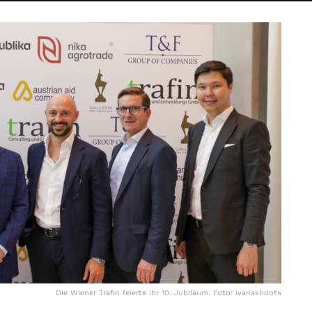
Die Wiener Trafin feierte ihr 10. Jubiläum. Foto: ivanashoots