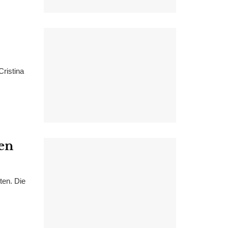
ristina
en
ten. Die