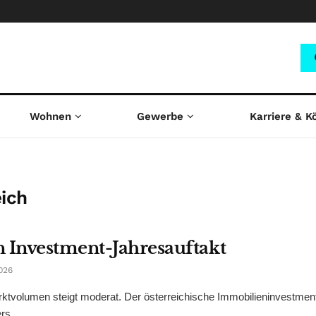
Wohnen
Gewerbe
Karriere & K
eich
 Investment-Jahresauftakt
026
Marktvolumen steigt moderat. Der österreichische Immobilieninvestme
s ...