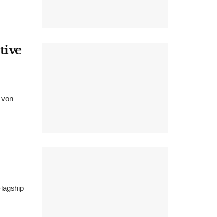
tive
 von
Flagship