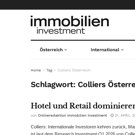
Österreich
International
Home
Tag
Colliers Österreich
Schlagwort:
Colliers Österr
Hotel und Retail dominieren
von
Onlineredaktion immobilien investment
21. APRIL 2
Colliers: Internationale Investoren kehren zurück, 
ist laut dem Research Investment Q1 2026 von Collier