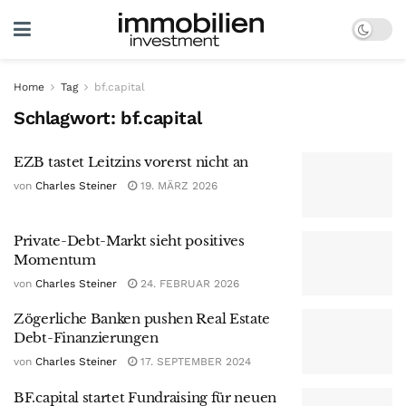
Home
Tag
bf.capital
Schlagwort:
bf.capital
EZB tastet Leitzins vorerst nicht an
von
Charles Steiner
19. MÄRZ 2026
Private-Debt-Markt sieht positives
Momentum
von
Charles Steiner
24. FEBRUAR 2026
Zögerliche Banken pushen Real Estate
Debt-Finanzierungen
von
Charles Steiner
17. SEPTEMBER 2024
BF.capital startet Fundraising für neuen