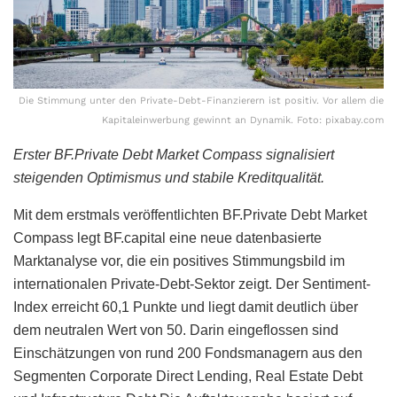
Die Stimmung unter den Private-Debt-Finanzierern ist positiv. Vor allem die
Kapitaleinwerbung gewinnt an Dynamik. Foto: pixabay.com
Erster BF.Private Debt Market Compass signalisiert
steigenden Optimismus und stabile Kreditqualität.
Mit dem erstmals veröffentlichten BF.Private Debt Market
Compass legt BF.capital eine neue datenbasierte
Marktanalyse vor, die ein positives Stimmungsbild im
internationalen Private-Debt-Sektor zeigt. Der Sentiment-
Index erreicht 60,1 Punkte und liegt damit deutlich über
dem neutralen Wert von 50. Darin eingeflossen sind
Einschätzungen von rund 200 Fondsmanagern aus den
Segmenten Corporate Direct Lending, Real Estate Debt