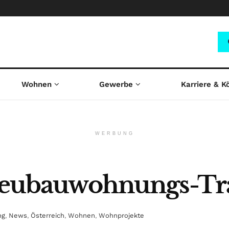
Wohnen
Gewerbe
Karriere & K
WERBUNG
i Neubauwohnungs-Tr
ng
,
News
,
Österreich
,
Wohnen
,
Wohnprojekte