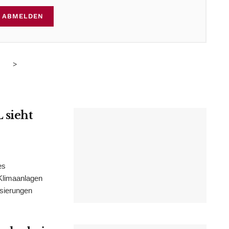
ABMELDEN
>
 sieht
es
Klimaanlagen
isierungen