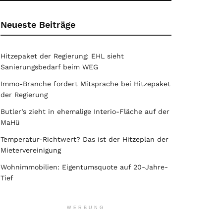
Neueste Beiträge
Hitzepaket der Regierung: EHL sieht
Sanierungsbedarf beim WEG
Immo-Branche fordert Mitsprache bei Hitzepaket
der Regierung
Butler’s zieht in ehemalige Interio-Fläche auf der
MaHü
Temperatur-Richtwert? Das ist der Hitzeplan der
Mietervereinigung
Wohnimmobilien: Eigentumsquote auf 20-Jahre-
Tief
WERBUNG