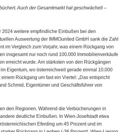
chert. Auch der Gesamtmarkt hat geschwächelt –
r 2024 weitere empfindliche Einbußen bei den
ktuellen Auswertung der IMMOunited GmbH sank die Zahl
nt im Vergleich zum Vorjahr, was einem Rückgang von
den insgesamt nur noch rund 100.000 Immobilienverkäufe
ahren erreicht wurde. Am stärksten von den Rückgängen
 Eigentum, wo österreichweit gerade einmal 10.000
 einem Rückgang um fast ein Viertel: „Das entspricht
land Schmid, Eigentümer und Geschäftsführer von
chen den Regionen. Während die Verbücherungen in
 andere deutliche Einbußen. In Wien-Josefstadt etwa
rösterreichischen Eferding um 45 Prozent und im
 starker Rückgang in Leoben (-36 Prozent), Wien-Liesing