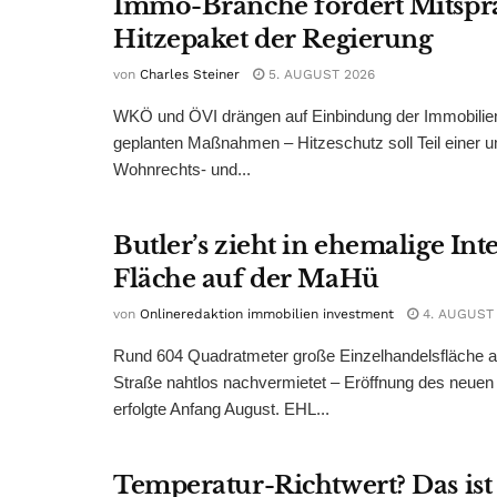
Immo-Branche fordert Mitspr
Hitzepaket der Regierung
von
Charles Steiner
5. AUGUST 2026
WKÖ und ÖVI drängen auf Einbindung der Immobilienw
geplanten Maßnahmen – Hitzeschutz soll Teil einer
Wohnrechts- und...
Butler’s zieht in ehemalige Int
Fläche auf der MaHü
von
Onlineredaktion immobilien investment
4. AUGUST
Rund 604 Quadratmeter große Einzelhandelsfläche au
Straße nahtlos nachvermietet – Eröffnung des neuen
erfolgte Anfang August. EHL...
Temperatur-Richtwert? Das ist