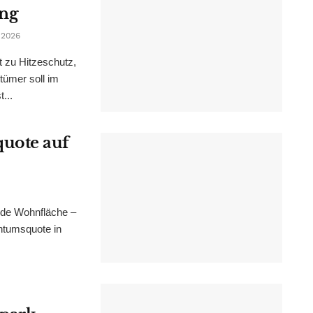
ung
 2026
t zu Hitzeschutz,
tümer soll im
...
uote auf
nde Wohnfläche –
ntumsquote in