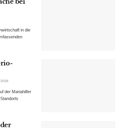
ache bei
irtschaft in die
 umfassenden
erio-
 2026
f der Mariahilfer
 Standorts
 der