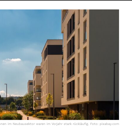
onen im Neubausektor waren im Vorjahr stark rückläufig. Foto: pixabay.com