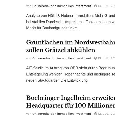
von
Onlineredaktion immobilien investment
14. JULI 20
Analyse von Hölzl & Hubner Immobilien: Mehr Grun
bei stabilen Durchschnittspreisen – Toplagen legen we
Markt für Baulandgrundstücke...
Grünflächen im Nordwestbah
sollen Grätzel abkühlen
von
Onlineredaktion immobilien investment
13. JULI 20
AIT-Studie im Auftrag von ÖBB sieht durch Begrünu
Entsiegelung weniger Tropennächte und niedrigere T
neuen Stadtquartier. Die Entwicklung...
Boehringer Ingelheim erweite
Headquarter für 100 Millione
von
Onlineredaktion immobilien investment
13. JULI 20