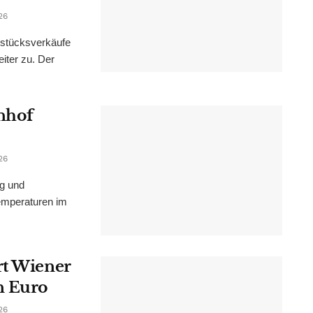
26
dstücksverkäufe
iter zu. Der
nhof
26
ng und
emperaturen im
rt Wiener
n Euro
26