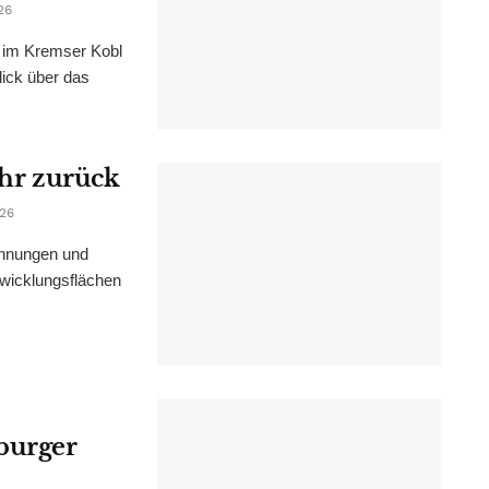
26
im Kremser Kobl
lick über das
ahr zurück
026
ohnungen und
wicklungsflächen
burger