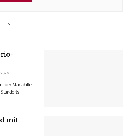
>
erio-
 2026
f der Mariahilfer
 Standorts
d mit