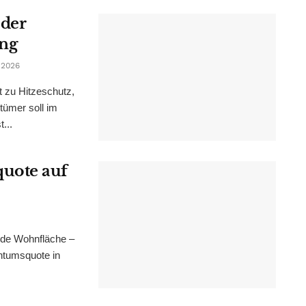
 der
ung
 2026
t zu Hitzeschutz,
tümer soll im
...
uote auf
nde Wohnfläche –
ntumsquote in