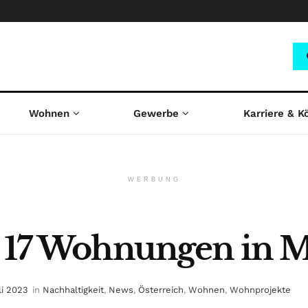
Wohnen
Gewerbe
Karriere & K
WERBUNG
r 17 Wohnungen in 
li 2023
in
Nachhaltigkeit
,
News
,
Österreich
,
Wohnen
,
Wohnprojekte