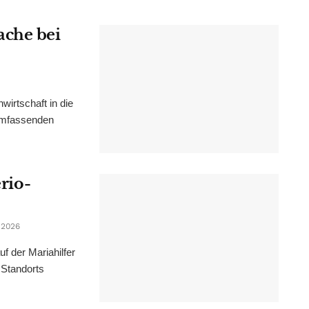
ache bei
irtschaft in die
 umfassenden
erio-
 2026
f der Mariahilfer
 Standorts