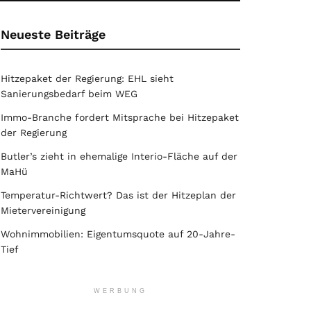
Neueste Beiträge
Hitzepaket der Regierung: EHL sieht
Sanierungsbedarf beim WEG
Immo-Branche fordert Mitsprache bei Hitzepaket
der Regierung
Butler’s zieht in ehemalige Interio-Fläche auf der
MaHü
Temperatur-Richtwert? Das ist der Hitzeplan der
Mietervereinigung
Wohnimmobilien: Eigentumsquote auf 20-Jahre-
Tief
WERBUNG