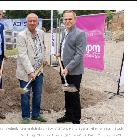
ter Weinelt (Generaldirektor-Stv. WSTW), Hans Stefan Hintner (Bgm. Stadt
Mödling), Thomas Angerer (GF immOH!). Foto: Dujmic/immOH!