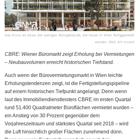
Das Enna ist eines der wenigen Bürogebäude, die heuer in Wien fertiggestellt
werden. Bild: Art-Invest
CBRE: Wiener Büromarkt zeigt Erholung bei Vermietungen
– Neubauvolumen erreicht historischen Tiefstand.
Auch wenn der Bürovermietungsmarkt in Wien leichte
Erholungstendenzen zeigt, ist die Fertigstellungspipeline
auf einem historischen Tiefpunkt angelangt. Denn wenn
laut des Immobiliendienstleisters CBRE im ersten Quartal
rund 51.400 Quadratmeter Büroflächen vermietet wurden –
ein Anstieg von 30 Prozent gegenüber dem
Vorjahreszeitraum und stärkstes Quartal seit 2018 – wird
die Luft hinsichtlich großer Flächen zunehmend dünn.