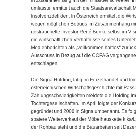
In Zusammenhang mit der milliardenschweren I
umfasste, ermittelt auch die Staatsanwaltscha
Insolvenzdelikten. In Österreich ermittelt die Wi
wegen möglichen Betrugs im Zusammenhang mit
gestrauchelte Investor René Benko selbst im Visi
die wirtschaftlichen Verhältnisse seines Unterne
Medienberichten als „vollkommen haltlos“ zurüc
Ausschuss in Bezug auf die COFAG vergangenem 
entschlagen.
Die Signa Holding, tätig im Einzelhandel und Imm
österreichischen Wirtschaftsgeschichte mit Pass
Zahlungsschwierigkeiten meldete die Holding im
Tochtergesellschaften. Im April folgte der Kon
gegründet und 2006 in Signa umbenannt. Es folgt
spätere Weiterverkauf der Möbelhauskette kika/
der Rohbau steht und die Bauarbeiten seit Dezemb