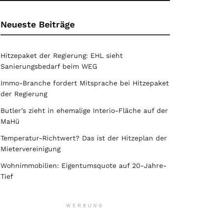
Neueste Beiträge
Hitzepaket der Regierung: EHL sieht
Sanierungsbedarf beim WEG
Immo-Branche fordert Mitsprache bei Hitzepaket
der Regierung
Butler’s zieht in ehemalige Interio-Fläche auf der
MaHü
Temperatur-Richtwert? Das ist der Hitzeplan der
Mietervereinigung
Wohnimmobilien: Eigentumsquote auf 20-Jahre-
Tief
WERBUNG