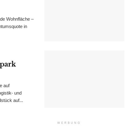
nde Wohnfläche –
ntumsquote in
epark
e auf
istik- und
stück auf...
WERBUNG