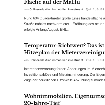
Fläche auf der MaHü
von
Onlineredaktion immobilien investment
4. AUGUST
Rund 604 Quadratmeter große Einzelhandelsfläche au
Straße nahtlos nachvermietet – Eröffnung des neuen
erfolgte Anfang August. EHL...
Temperatur-Richtwert? Das ist
Hitzeplan der Mietervereinig
von
Onlineredaktion immobilien investment
4. AUGUST
Interessenvertretung fordert Änderungen im Mietrech
Investitionsablöse und Mietzinsminderung. Der Eigen
Zuge der neuerlichen Hitzewelle Abkühlung zumindest
Wohnimmobilien: Eigentumsq
20-Jahre-Tief