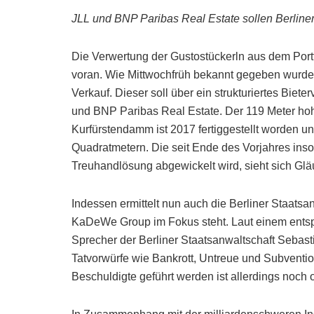
JLL und BNP Paribas Real Estate sollen Berliner 
Die Verwertung der Gustostückerln aus dem Portf
voran. Wie Mittwochfrüh bekannt gegeben wurde, 
Verkauf. Dieser soll über ein strukturiertes Biet
und BNP Paribas Real Estate. Der 119 Meter ho
Kurfürstendamm ist 2017 fertiggestellt worden u
Quadratmetern. Die seit Ende des Vorjahres insol
Treuhandlösung abgewickelt wird, sieht sich Gläu
Indessen ermittelt nun auch die Berliner Staatsa
KaDeWe Group im Fokus steht. Laut einem entspr
Sprecher der Berliner Staatsanwaltschaft Sebast
Tatvorwürfe wie Bankrott, Untreue und Subventi
Beschuldigte geführt werden ist allerdings noch o