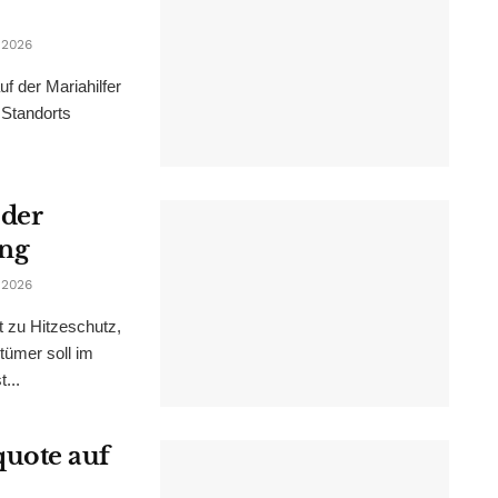
 2026
f der Mariahilfer
 Standorts
 der
ung
 2026
t zu Hitzeschutz,
tümer soll im
...
uote auf