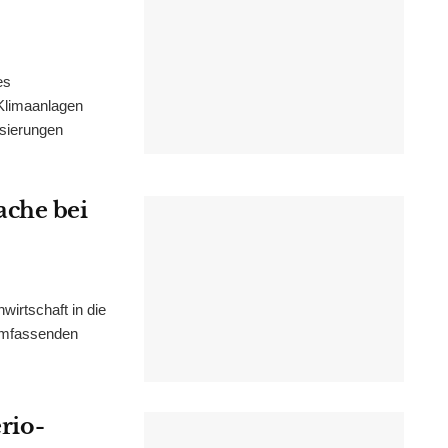
es
Klimaanlagen
isierungen
ache bei
irtschaft in die
 umfassenden
erio-