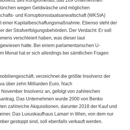
nsolvenz des Konglomerats, das 169 Unternehmen
ft München wegen Geldwäsche und möglichen
rtschafts- und Korruptionsstaatsanwaltschaft (WKStA)
 einer Kapitalbeschaffungsmaßnahme. Ebenso steht der
er der Strafverfolgungsbehörden. Der Verdacht: Er soll
hmens verschleiert haben, was dieser laut
kgewiesen hatte. Bei einem parlamentarischen U-
Monat hat er sich allerdings bei sämtlichen Fragen
obiliengeschäft, verzeichnet die größte Insolvenz der
iva über zehn Milliarden Euro. Nach
 November Insolvenz an, gefolgt von zahlreichen
kursantrag. Das Unternehmen wurde 2000 von Benko
en zahlreiche Akquisitionen, darunter 2018 der Kauf und
Leiner. Das Luxuskaufhaus Lamarr in Wien, von dem nur
er gestoppt sind, soll ebenfalls verkauft werden.